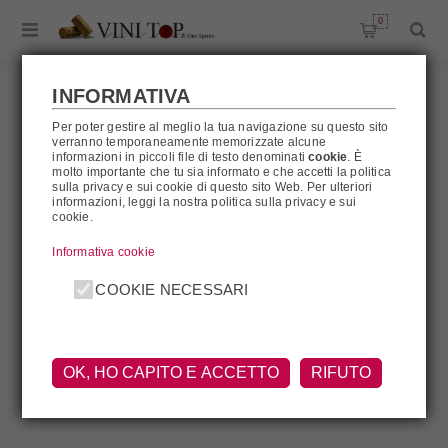
0
INFORMATIVA
Per poter gestire al meglio la tua navigazione su questo sito
verranno temporaneamente memorizzate alcune
WRITER'S TEARS
informazioni in piccoli file di testo denominati
cookie
. È
molto importante che tu sia informato e che accetti la politica
sulla privacy e sui cookie di questo sito Web. Per ulteriori
informazioni, leggi la nostra politica sulla privacy e sui
cookie.
Writer's Tears
Informativa cookie
COOKIE NECESSARI
OK, HO CAPITO E ACCETTO
RIFUTO