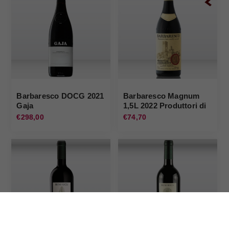
Barbaresco DOCG 2021
Barbaresco Magnum
Gaja
1,5L 2022 Produttori di
Barbaresco
€298,00
€74,70