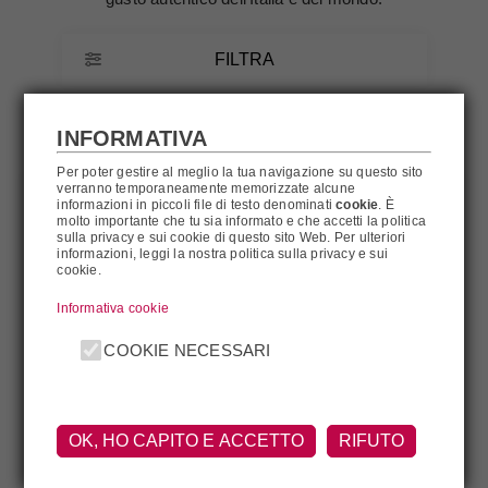
FILTRA
INFORMATIVA
Per poter gestire al meglio la tua navigazione su questo sito
verranno temporaneamente memorizzate alcune
informazioni in piccoli file di testo denominati
cookie
. È
molto importante che tu sia informato e che accetti la politica
sulla privacy e sui cookie di questo sito Web. Per ulteriori
informazioni, leggi la nostra politica sulla privacy e sui
cookie.
Informativa cookie
COOKIE NECESSARI
10 Vendemmie BIANCO
Tenuta Ulisse Tenuta
160 Anni 2022 Ippolito
OK, HO CAPITO E ACCETTO
RIFUTO
Ulisse
€26,00
€26,60