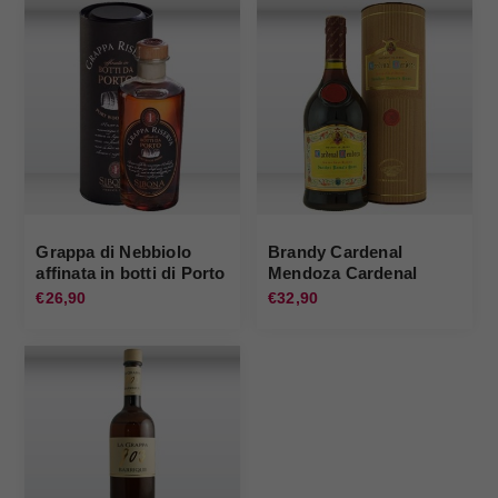
Grappa di Nebbiolo
Brandy Cardenal
affinata in botti di Porto
Mendoza Cardenal
Sibona Sibona
Mendoza
€26,90
€32,90