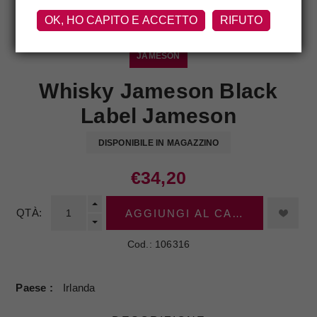
OK, HO CAPITO E ACCETTO
RIFUTO
JAMESON
Whisky Jameson Black
Label Jameson
DISPONIBILE IN MAGAZZINO
€34,20
QTÀ:
AGGIUNGI AL CARRELLO
Cod.:
106316
Paese
Irlanda