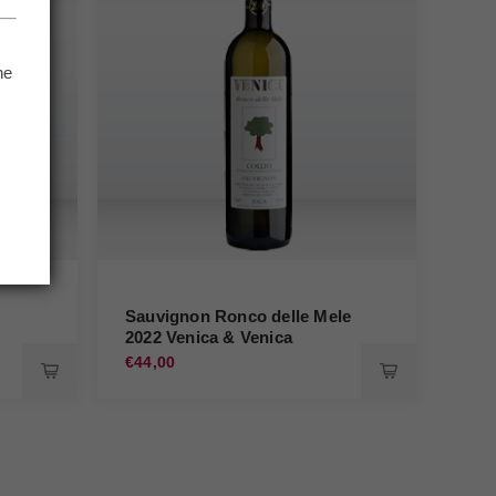
he
.
Sauvignon Ronco delle Mele
2022 Venica & Venica
€44,00