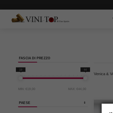
FASCIA DI PREZZO
19
44
Venica & V
MIN:
€19,00
MAX:
€44,00
PAESE