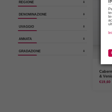
I
REGIONE
Pe
te
DENOMINAZIONE
te
ac
ul
UVAGGIO
In
ANNATA
GRADAZIONE
Cabern
& Veni
€19,60