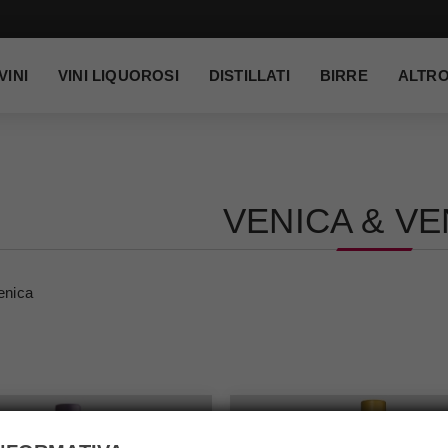
VINI
VINI LIQUOROSI
DISTILLATI
BIRRE
ALTR
VENICA & VE
enica