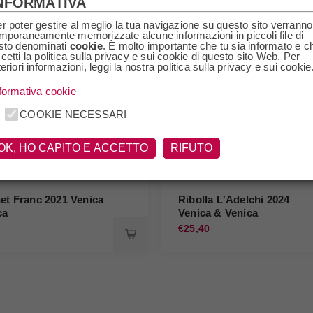
NFORMATIVA
r poter gestire al meglio la tua navigazione su questo sito verranno
mporaneamente memorizzate alcune informazioni in piccoli file di
sto denominati
cookie
. È molto importante che tu sia informato e c
cetti la politica sulla privacy e sui cookie di questo sito Web. Per
teriori informazioni, leggi la nostra politica sulla privacy e sui cookie
formativa cookie
COOKIE NECESSARI
OK, HO CAPITO E ACCETTO
RIFUTO
et Franc 2021 Venica
Ribolla L'Adelchi 2024
ca
Venica & Venica
€25,40