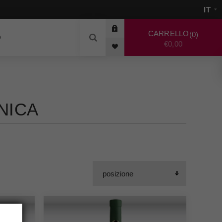
CARRELLO
0
O
€0,00
NICA