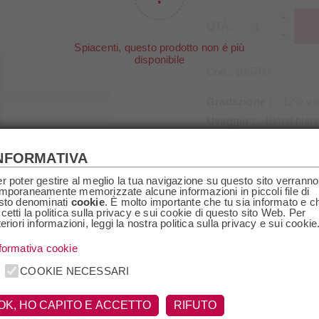
QTÀ:
Spiacenti, questo prodotto non é più
disponibile
Cod.:
105760
Gradazione
12% vol
Uvaggio
Blend bian
Paese
Italia
NFORMATIVA
Regione
Lombardia
Denominazione
VS
r poter gestire al meglio la tua navigazione su questo sito verranno
mporaneamente memorizzate alcune informazioni in piccoli file di
sto denominati
cookie
. È molto importante che tu sia informato e c
cetti la politica sulla privacy e sui cookie di questo sito Web. Per
teriori informazioni, leggi la nostra politica sulla privacy e sui cookie
SCRIZIONE
SPECIFICHE
RICHIEDI I
formativa cookie
COOKIE NECESSARI
me La Perla e il nome ? davvero azzeccato. Ecco per la prima volta
Una perla rara dell'enologia italiana che riempie il bicchiere di un bel
OK, HO CAPITO E ACCETTO
RIFUTO