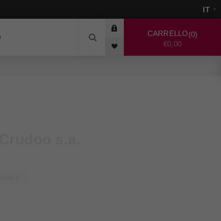
CARRELLO
0
O
€0,00
Crudoo s.a.
NIBILE