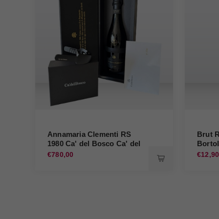
Annamaria Clementi RS
Brut R
1980 Ca' del Bosco Ca' del
Borto
Bosco
€780,00
€12,9