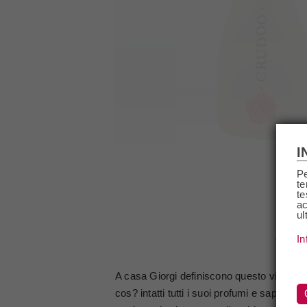
I
Pe
te
te
ac
ul
DE
In
A casa Giorgi definiscono questo vino co
cos? intatti tutti i suoi profumi e sapori. 