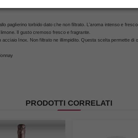
aniera diversa ma soprattutto gratifica il palato. Se volete stupire
llo paglierino torbido dato che non filtrato. L'aroma intenso e fresco
 limone. Il gusto cremoso fresco e fragrante.
in acciaio Inox. Non filtrato ne illimpidito. Questa scelta permette 
donnay
PRODOTTI CORRELATI