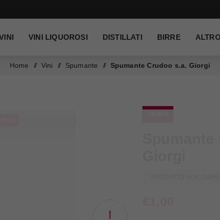
VINI
VINI LIQUOROSI
DISTILLATI
BIRRE
ALTR
Home
/
Vini
/
Spumante
/
Spumante Crudoo s.a. Giorgi
GIORGI
IBILE
Spumante 
Giorgi
PRODOTTO NON DISPO
€1,00