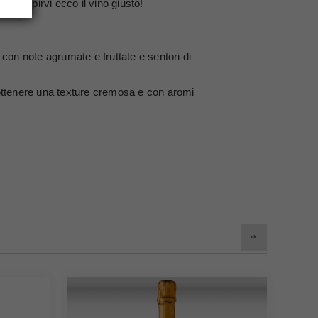
 e stupirvi ecco il vino giusto!
 con note agrumate e fruttate e sentori di
di ottenere una texture cremosa e con aromi