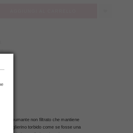
AGGIUNGI AL CARRELLO
.
co
Q
he
.
NFO
 uno spumante non filtrato che mantiene
 giallo paglierino torbido come se fosse una