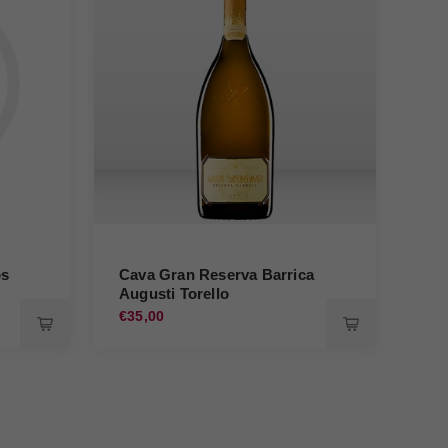
os
Cava Gran Reserva Barrica
Cr
Augusti Torello
Bru
€35,00
€19