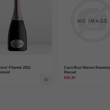
ose' Filanda 2021
Cava Brut Nature Ravent
lomiol
Rossel
0
€20,30