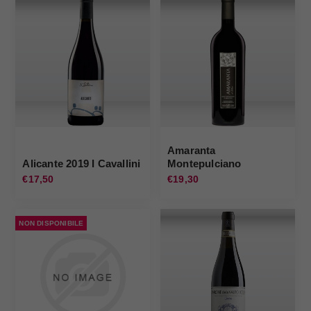
Amaranta
Alicante 2019 I Cavallini
Montepulciano
d'Abruzzo 2022 Tenuta
€17,50
€19,30
Ulisse
NON DISPONIBILE