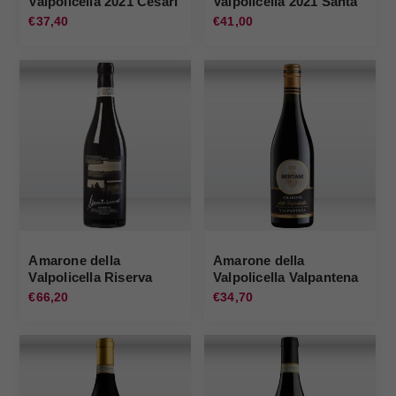
Valpolicella 2021 Cesari
Valpolicella 2021 Santa
Sofia
€37,40
€41,00
Amarone della
Amarone della
Valpolicella Riserva
Valpolicella Valpantena
2017 Montecariano
2022 Bertani
€66,20
€34,70