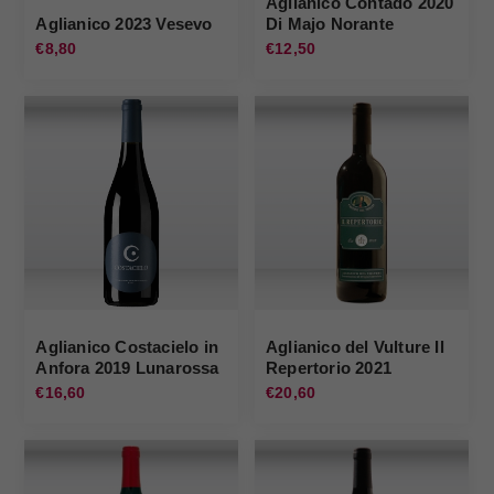
Aglianico Contado 2020
Aglianico 2023 Vesevo
Di Majo Norante
€8,80
€12,50
Aglianico Costacielo in
Aglianico del Vulture Il
Anfora 2019 Lunarossa
Repertorio 2021
Cantine del Notaio
€16,60
€20,60