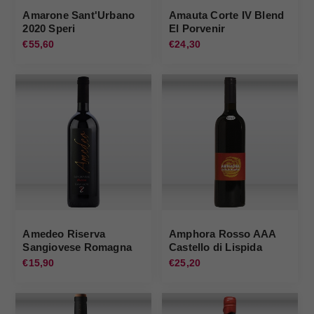
Amarone Sant'Urbano
Amauta Corte IV Blend
2020 Speri
El Porvenir
€55,60
€24,30
Amedeo Riserva
Amphora Rosso AAA
Sangiovese Romagna
Castello di Lispida
Sup. 2022 Zavalloni
€15,90
€25,20