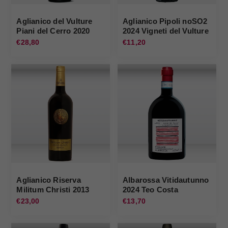
Aglianico del Vulture
Aglianico Pipoli noSO2
Piani del Cerro 2020
2024 Vigneti del Vulture
Vigneti del Vulture
€28,80
€11,20
Aglianico Riserva
Albarossa Vitidautunno
Militum Christi 2013
2024 Teo Costa
Cianfagna
€23,00
€13,70