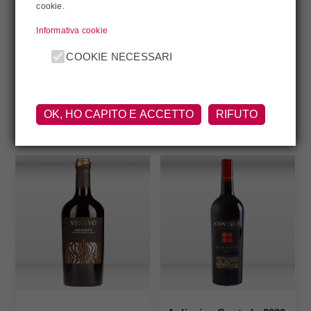
cookie.
Informativa cookie
COOKIE NECESSARI
160 Anni 2022 Ippolito
50 & 50 2020 Avignonesi
OK, HO CAPITO E ACCETTO
RIFUTO
€26,60
€128,00