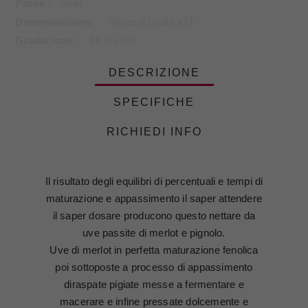
Paese
Italia
Denominazione
Venezia Giulia IGT
Gradazione
14 5% vol.
DESCRIZIONE
SPECIFICHE
RICHIEDI INFO
Il risultato degli equilibri di percentuali e tempi di
maturazione e appassimento il saper attendere
il saper dosare producono questo nettare da
uve passite di merlot e pignolo.
Uve di merlot in perfetta maturazione fenolica
poi sottoposte a processo di appassimento
diraspate pigiate messe a fermentare e
macerare e infine pressate dolcemente e