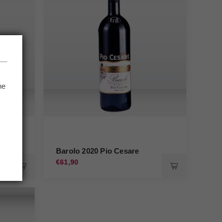
he
.
Barolo 2020 Pio Cesare
€61,90