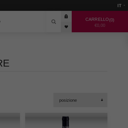
CARRELLO
0
O
€0,00
RE