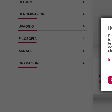
REGIONE
DENOMINAZIONE
UVAGGIO
I
Pe
FILOSOFIA
te
te
ac
ul
ANNATA
In
GRADAZIONE
Barbar
€61,90