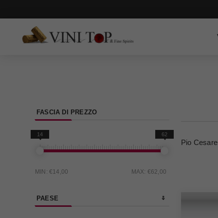
FASCIA DI PREZZO
14
62
Pio Cesare
MIN:
€14,00
MAX:
€62,00
PAESE