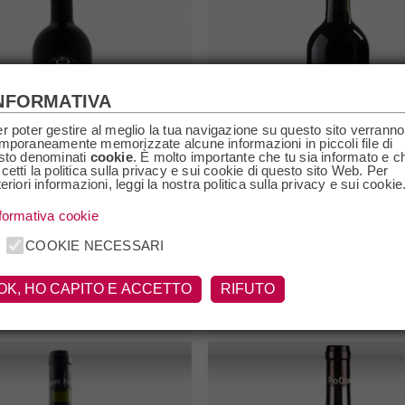
NFORMATIVA
r poter gestire al meglio la tua navigazione su questo sito verranno
mporaneamente memorizzate alcune informazioni in piccoli file di
sto denominati
cookie
. È molto importante che tu sia informato e c
cetti la politica sulla privacy e sui cookie di questo sito Web. Per
teriori informazioni, leggi la nostra politica sulla privacy e sui cookie
formativa cookie
COOKIE NECESSARI
Barbera d'Alba 2022 Pio
esco 2020 Pio Cesare
Cesare
OK, HO CAPITO E ACCETTO
RIFUTO
€16,10