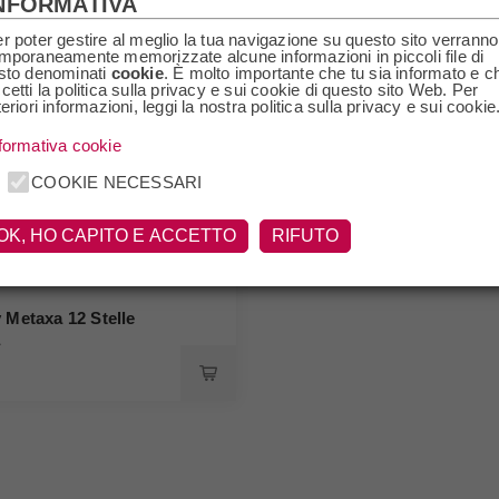
NFORMATIVA
r poter gestire al meglio la tua navigazione su questo sito verranno
mporaneamente memorizzate alcune informazioni in piccoli file di
sto denominati
cookie
. È molto importante che tu sia informato e c
cetti la politica sulla privacy e sui cookie di questo sito Web. Per
teriori informazioni, leggi la nostra politica sulla privacy e sui cookie
formativa cookie
COOKIE NECESSARI
OK, HO CAPITO E ACCETTO
RIFUTO
 Metaxa 12 Stelle
a