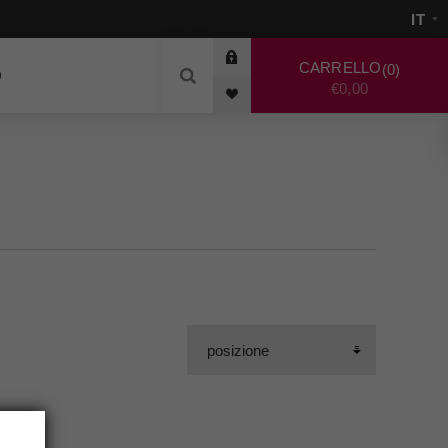
CARRELLO
0
O
€0,00