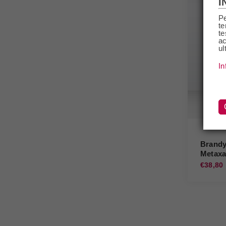
I
Pe
te
te
ac
ul
In
Brandy
Metax
€38,80