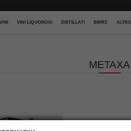
VINI
VINI LIQUOROSI
DISTILLATI
BIRRE
ALTR
METAXA