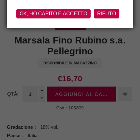
OK, HO CAPITO E ACCETTO
RIFUTO
PELLEGRINO
Marsala Fino Rubino s.a.
Pellegrino
DISPONIBILE IN MAGAZZINO
€16,70
QTÀ:
AGGIUNGI AL CARRELLO
Cod.:
105809
Gradazione
18% vol.
Paese
Italia