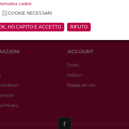
formativa cookie
COOKIE NECESSARI
OK, HO CAPITO E ACCETTO
RIFUTO
MAZIONI
ACCOUNT
Ordini
i
Indirizzi
condizioni
Mappa del sito
 recesso
va Privacy