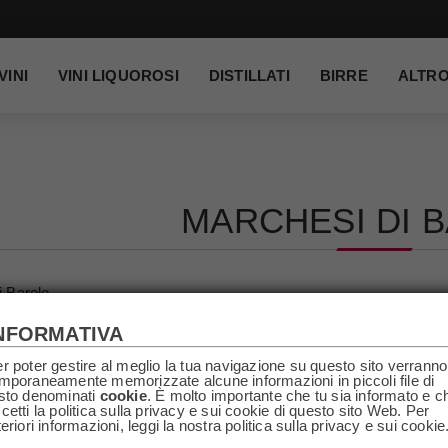
VINI
VINI LIQUOROSI
DISTILLATI
BIRRE
ALTR
MARCHESI DI 
i Barolo
NFORMATIVA
r poter gestire al meglio la tua navigazione su questo sito verranno
mporaneamente memorizzate alcune informazioni in piccoli file di
sto denominati
cookie
. È molto importante che tu sia informato e c
cetti la politica sulla privacy e sui cookie di questo sito Web. Per
teriori informazioni, leggi la nostra politica sulla privacy e sui cookie