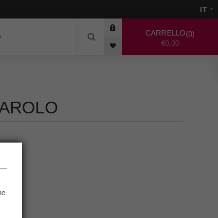
CARRELLO
0
O
€0,00
BAROLO
he
.