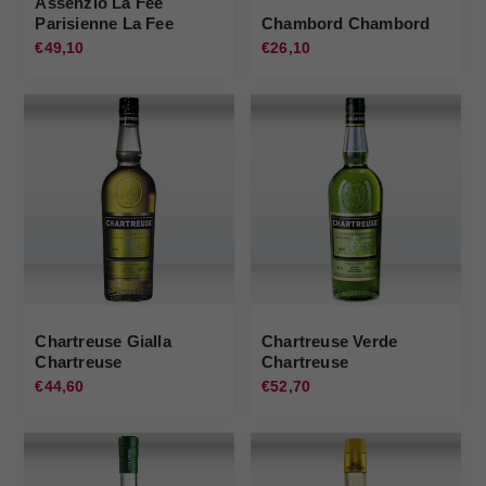
Assenzio La Fee
Parisienne La Fee
Chambord Chambord
Parisienne
€49,10
€26,10
Chartreuse Gialla
Chartreuse Verde
Chartreuse
Chartreuse
€44,60
€52,70