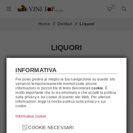
0
Home
/
Distillati
/
Liquori
LIQUORI
Liquori
INFORMATIVA
FILTRA
Per poter gestire al meglio la tua navigazione su questo sito
verranno temporaneamente memorizzate alcune
informazioni in piccoli file di testo denominati
cookie
. È
molto importante che tu sia informato e che accetti la politica
sulla privacy e sui cookie di questo sito Web. Per ulteriori
informazioni, leggi la nostra politica sulla privacy e sui
cookie.
Informativa cookie
COOKIE NECESSARI