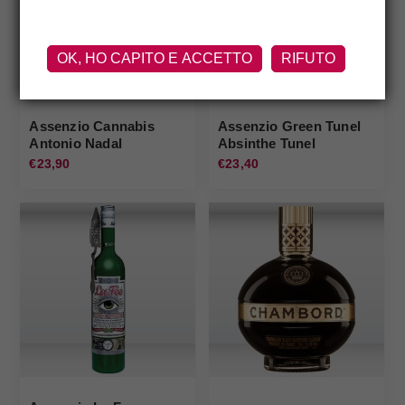
OK, HO CAPITO E ACCETTO
RIFUTO
Assenzio Cannabis
Assenzio Green Tunel
Antonio Nadal
Absinthe Tunel
€23,90
€23,40