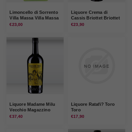
Limoncello di Sorrento
Liquore Crema di
Villa Massa Villa Massa
Cassis Briottet Briottet
€23,00
€23,90
Liquore Madame Milu
Liquore Ratafi? Toro
Vecchio Magazzino
Toro
Doganale Vecchio
€37,40
€17,90
Magazzino Doganale