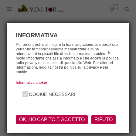
0
INFORMATIVA
Per poter gestire al meglio la tua navigazione su questo sito
KNOB CREEK
verranno temporaneamente memorizzate alcune
informazioni in piccoli file di testo denominati
cookie
. È
molto importante che tu sia informato e che accetti la politica
sulla privacy e sui cookie di questo sito Web. Per ulteriori
informazioni, leggi la nostra politica sulla privacy e sui
cookie.
Knob Creek
Informativa cookie
FILTRA
COOKIE NECESSARI
OK, HO CAPITO E ACCETTO
RIFUTO