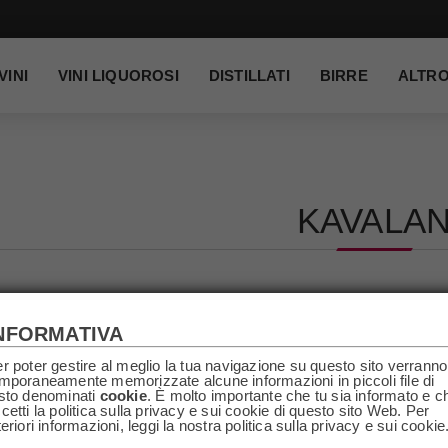
VINI
VINI LIQUOROSI
DISTILLATI
BIRRE
ALTR
KAVALA
NFORMATIVA
r poter gestire al meglio la tua navigazione su questo sito verranno
mporaneamente memorizzate alcune informazioni in piccoli file di
sto denominati
cookie
. È molto importante che tu sia informato e c
cetti la politica sulla privacy e sui cookie di questo sito Web. Per
teriori informazioni, leggi la nostra politica sulla privacy e sui cookie