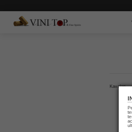
Kavalan
I
Pe
te
te
ac
ul