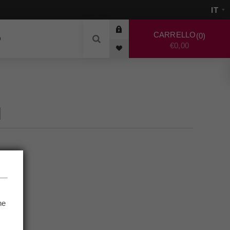
CARRELLO
0
O
€0,00
N
he
.