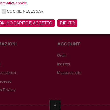
formativa cookie
COOKIE NECESSARI
OK, HO CAPITO E ACCETTO
RIFUTO
MAZIONI
ACCOUNT
Ordini
i
Indirizzi
condizioni
Mappa del sito
 recesso
va Privacy