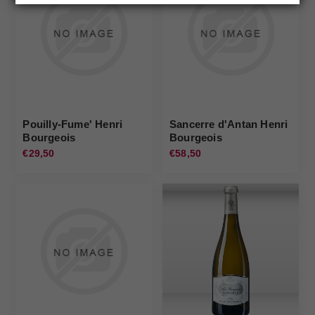
Pouilly-Fume' Henri
Sancerre d'Antan Henri
Bourgeois
Bourgeois
€29,50
€58,50