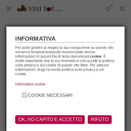
0
INFORMATIVA
HENRI BOURGEOIS
Per poter gestire al meglio la tua navigazione su questo sito
verranno temporaneamente memorizzate alcune
informazioni in piccoli file di testo denominati
cookie
. È
molto importante che tu sia informato e che accetti la politica
sulla privacy e sui cookie di questo sito Web. Per ulteriori
informazioni, leggi la nostra politica sulla privacy e sui
Henri Bourgeois
cookie.
Informativa cookie
FILTRA
COOKIE NECESSARI
OK, HO CAPITO E ACCETTO
RIFUTO