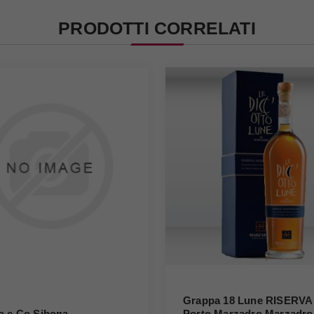
PRODOTTI CORRELATI
Grappa 18 Lune RISERVA
a e Co Sibona
Porto Marzadro Marzadro