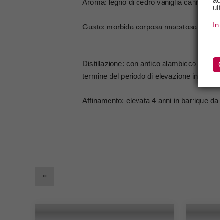
ac
Aroma: legno di cedro vaniglia cannella ca
ul
In
Gusto: morbida corposa maestosa con elega
Distillazione: con antico alambicco in rame
termine del periodo di elevazione in barriq
Affinamento: elevata 4 anni in barrique da