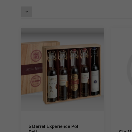
5 Barrel Experience Poli
Poli
Gin M