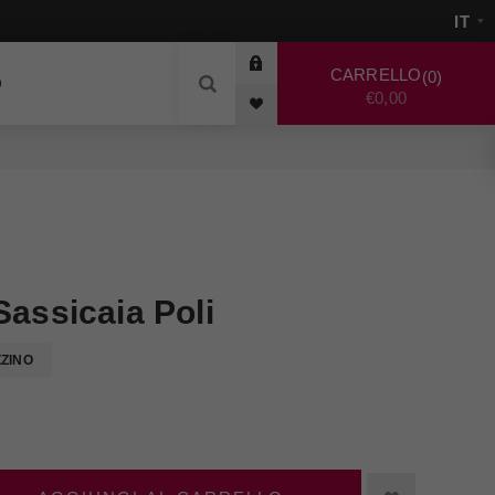
CARRELLO
0
O
€0,00
Sassicaia Poli
ZZINO