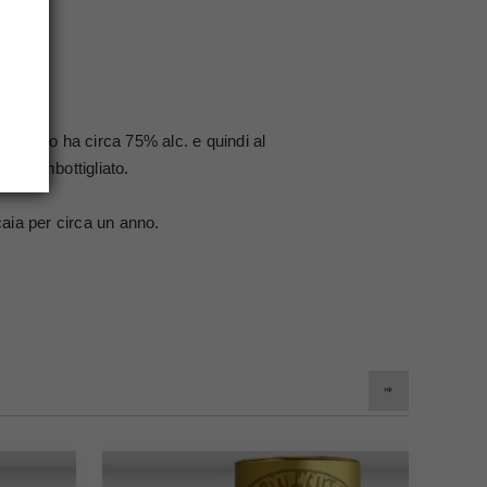
.
 ottenuto ha circa 75% alc. e quindi al
fine imbottigliato.
caia per circa un anno.