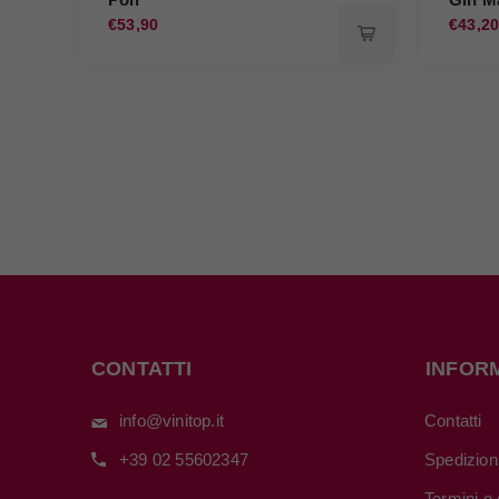
€53,90
€43,2
CONTATTI
INFOR
info@vinitop.it
Contatti
+39 02 55602347
Spedizion
Termini e 