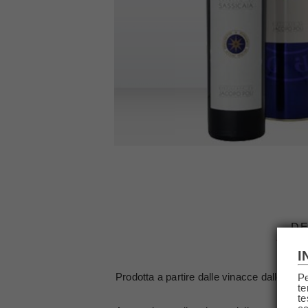
DE
I
Prodotta a partire dalle vinacce dalle uve
Pe
te
te