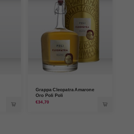
Grappa Cleopatra Amarone
Gr
Oro Poli Poli
Oro
€34,70
€34