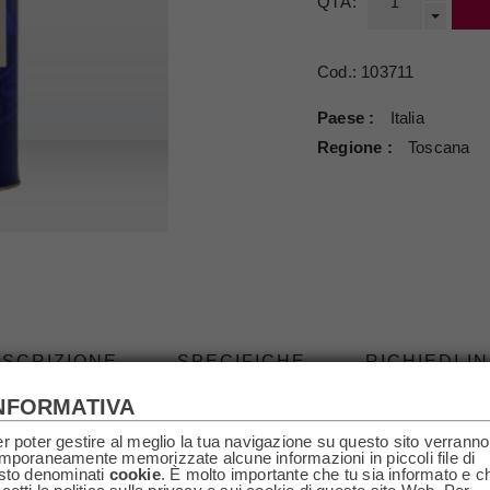
QTÀ:
Cod.:
103711
Paese
Italia
Regione
Toscana
SCRIZIONE
SPECIFICHE
RICHIEDI I
NFORMATIVA
 della tenuta San Guido Bolgheri.
r poter gestire al meglio la tua navigazione su questo sito verranno
mporaneamente memorizzate alcune informazioni in piccoli file di
sto denominati
cookie
. È molto importante che tu sia informato e c