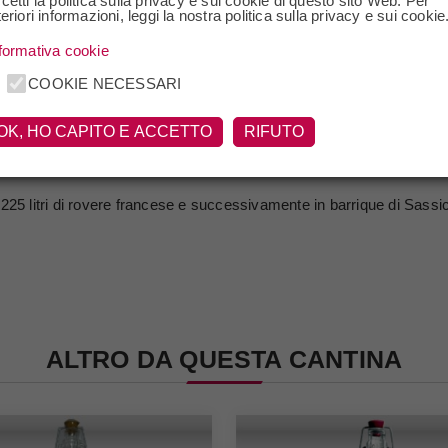
cetti la politica sulla privacy e sui cookie di questo sito Web. Per
cao caff? gelsomino frutta candita miele.
teriori informazioni, leggi la nostra politica sulla privacy e sui cookie
formativa cookie
nte sensazione finale di anice e liquirizia.
COOKIE NECESSARI
 composto da caldaiette funzionanti a ciclo discontinuo. Il distillato
OK, HO CAPITO E ACCETTO
RIFUTO
ue ?portato alla gradazione di consumo refrigerato a -6?C filtrato e in
 225 litri di rovere francese e successivamente in barrique di Sassi
ALTRO DA QUESTA CANTINA