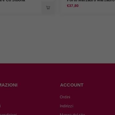
0
€37,80
MAZIONI
ACCOUNT
Ordini
i
Indirizzi
condizioni
Mappa del sito