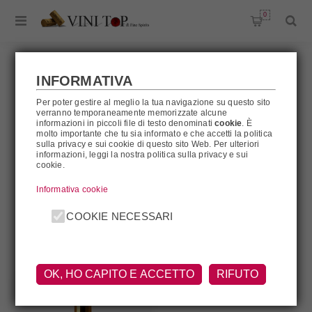
0
INFORMATIVA
Per poter gestire al meglio la tua navigazione su questo sito
GOLD GIN
verranno temporaneamente memorizzate alcune
informazioni in piccoli file di testo denominati
cookie
. È
molto importante che tu sia informato e che accetti la politica
sulla privacy e sui cookie di questo sito Web. Per ulteriori
informazioni, leggi la nostra politica sulla privacy e sui
cookie.
Gold Gin
Informativa cookie
FILTRA
COOKIE NECESSARI
OK, HO CAPITO E ACCETTO
RIFUTO