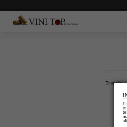
Enopolis
I
Pe
te
te
ac
ul