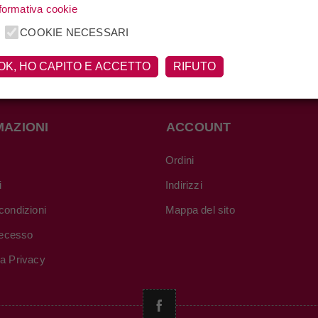
formativa cookie
COOKIE NECESSARI
OK, HO CAPITO E ACCETTO
RIFUTO
MAZIONI
ACCOUNT
Ordini
i
Indirizzi
condizioni
Mappa del sito
 recesso
va Privacy