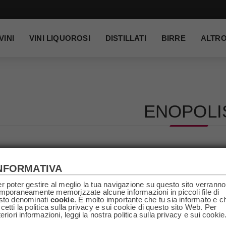
VINI
VINI LIQUOROSI
DISTILLATI
BIRRE
ALTR
ENOPOLI
NFORMATIVA
r poter gestire al meglio la tua navigazione su questo sito verranno
mporaneamente memorizzate alcune informazioni in piccoli file di
sto denominati
cookie
. È molto importante che tu sia informato e c
cetti la politica sulla privacy e sui cookie di questo sito Web. Per
teriori informazioni, leggi la nostra politica sulla privacy e sui cookie