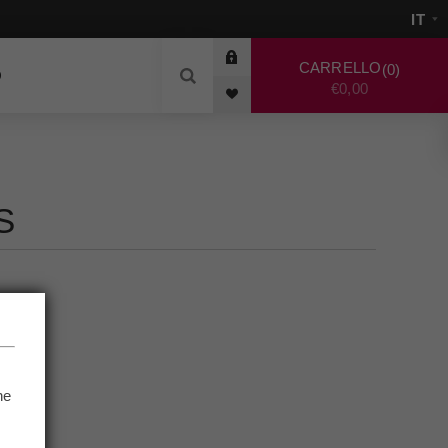
CARRELLO
0
O
€0,00
S
he
.