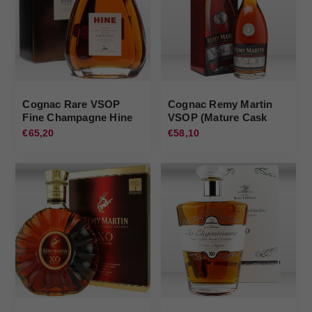
Cognac Rare VSOP
Cognac Remy Martin
Fine Champagne Hine
VSOP (Mature Cask
Finish) Remy Martin
€65,20
€58,10