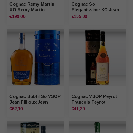
Cognac Remy Martin
Cognac So
XO Remy Martin
Eleganissime XO Jean
Fillioux Jean Fillioux
€199,00
€155,00
Cognac Subtil So VSOP
Cognac VSOP Peyrot
Jean Fillioux Jean
Francois Peyrot
Fillioux
€62,10
€41,20