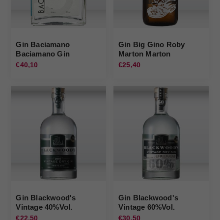
Gin Baciamano
Gin Big Gino Roby
Baciamano Gin
Marton Marton
€40,10
€25,40
Gin Blackwood's
Gin Blackwood's
Vintage 40%Vol.
Vintage 60%Vol.
Blackwoods Gin
Blackwoods Gin
€22,50
€30,50