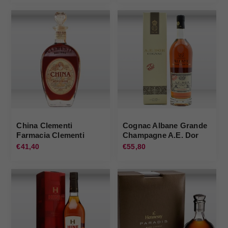
China Clementi
Cognac Albane Grande
Farmacia Clementi
Champagne A.E. Dor
A.E. DOR
€41,40
€55,80