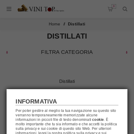
0
Home
/
Distillati
DISTILLATI
FILTRA CATEGORIA
Distillati
FILTRA
INFORMATIVA
Per poter gestire al meglio la tua navigazione su questo sito
verranno temporaneamente memorizzate alcune
informazioni in piccoli file di testo denominati
cookie
. È
molto importante che tu sia informato e che accetti la politica
sulla privacy e sui cookie di questo sito Web. Per ulteriori
informazioni, leggi la nostra politica sulla privacy e sui