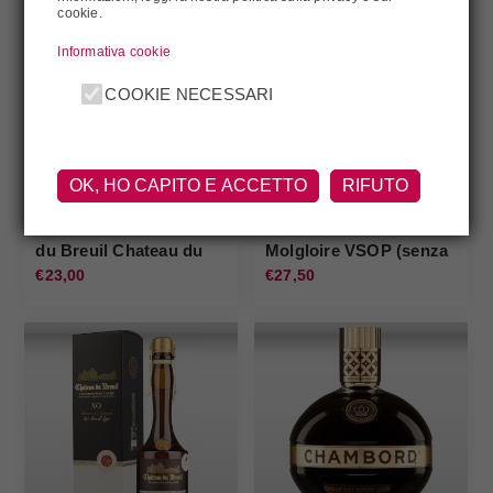
cookie.
Informativa cookie
COOKIE NECESSARI
OK, HO CAPITO E ACCETTO
RIFUTO
Calvados Fine Chateau
Calvados Pere
du Breuil Chateau du
Molgloire VSOP (senza
Breuil
astuccio) Pere Magloire
€23,00
€27,50