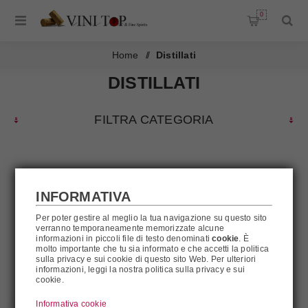
0
Home
/
Distillati
DISTILLATI
FILTRA CATEGORIA
Distillati
INFORMATIVA
Per poter gestire al meglio la tua navigazione su questo sito
FILTRA
verranno temporaneamente memorizzate alcune
informazioni in piccoli file di testo denominati
cookie
. È
molto importante che tu sia informato e che accetti la politica
sulla privacy e sui cookie di questo sito Web. Per ulteriori
informazioni, leggi la nostra politica sulla privacy e sui
cookie.
Informativa cookie