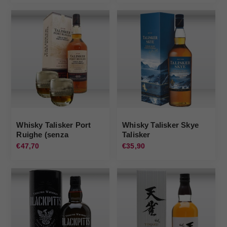
Whisky Talisker Port
Whisky Talisker Skye
Ruighe (senza
Talisker
bicchieri) Talisker
€47,70
€35,90