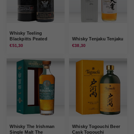
Whisky Teeling
Blackpitts Peated
Whisky Tenjaku Tenjaku
Teeling
€51,30
€38,30
Whisky The Irishman
Whisky Togouchi Beer
Single Malt The
Cask Togouchi