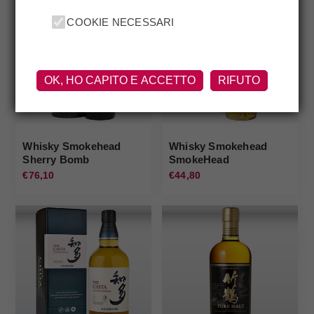
COOKIE NECESSARI
OK, HO CAPITO E ACCETTO
RIFUTO
Whisky Smokehead
Whisky Smokehead
Sherry Bomb
SmokeHead
Smokehead
€76,10
€44,80