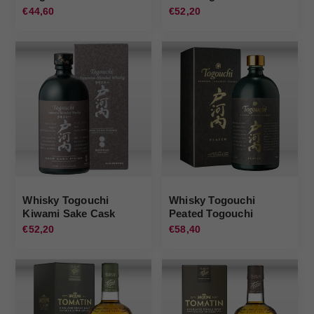
Irishman
€44,60
€52,20
Whisky Togouchi
Whisky Togouchi
Kiwami Sake Cask
Peated Togouchi
Togouchi
€52,20
€58,40