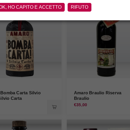
OK, HO CAPITO E ACCETTO
RIFUTO
Bomba Carta Silvio
Amaro Braulio Riserva
ilvio Carta
Braulio
€35,00