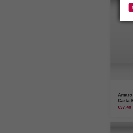
Amaro 
Carta S
€37,40