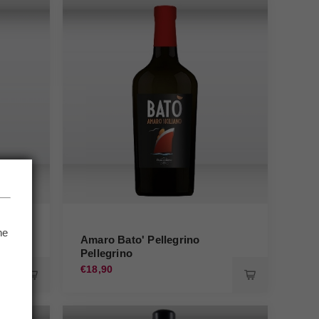
he
Amaro Bato' Pellegrino
Pellegrino
.
€18,90