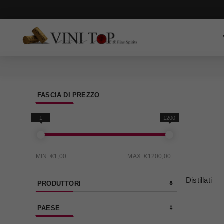
FASCIA DI PREZZO
1
1200
MIN:
€1,00
MAX:
€1200,00
Distillati
PRODUTTORI
PAESE