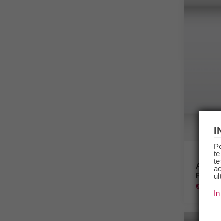
I
Pe
te
te
Amaro 
ac
Rosse 
ul
€28,40
In