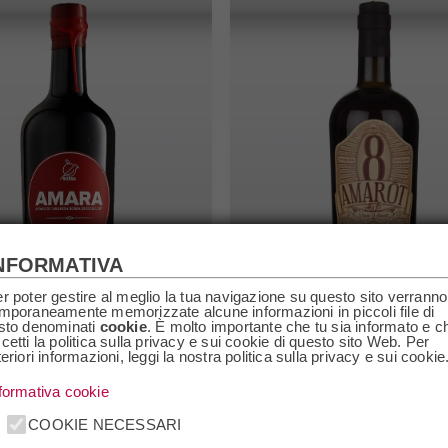
NFORMATIVA
r poter gestire al meglio la tua navigazione su questo sito verranno
mporaneamente memorizzate alcune informazioni in piccoli file di
sto denominati
cookie
. È molto importante che tu sia informato e c
Amara d'Arance
Amaro Amarot 8 Amaro
cetti la politica sulla privacy e sui cookie di questo sito Web. Per
di Sicilia Amara
Amarot 8
teriori informazioni, leggi la nostra politica sulla privacy e sui cookie
€27,00
formativa cookie
COOKIE NECESSARI