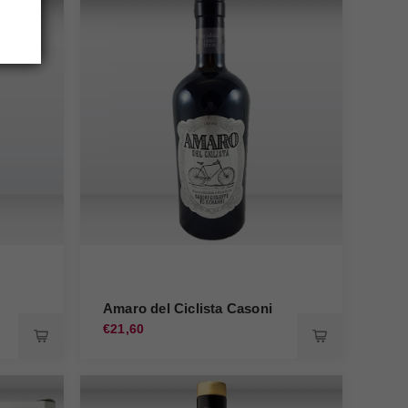
Amaro del Ciclista Casoni
€21,60