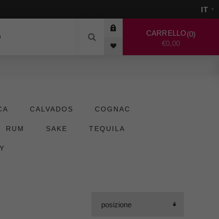
CARRELLO
0
O
€0,00
CA
CALVADOS
COGNAC
RUM
SAKE
TEQUILA
Y