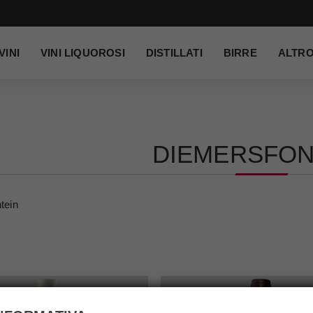
VINI
VINI LIQUOROSI
DISTILLATI
BIRRE
ALTR
DIEMERSFON
tein