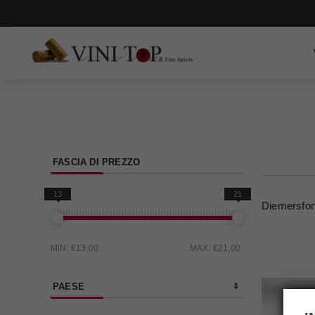
FASCIA DI PREZZO
13
21
Diemersfon
MIN:
€13,00
MAX:
€21,00
PAESE