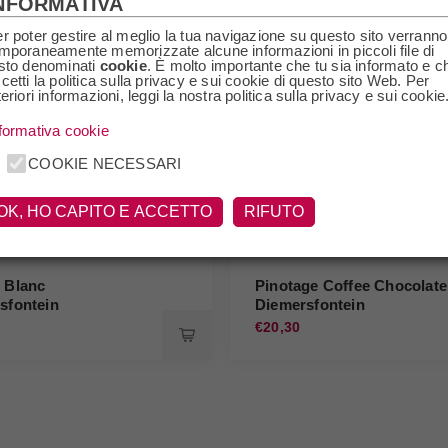
NFORMATIVA
r poter gestire al meglio la tua navigazione su questo sito verranno
mporaneamente memorizzate alcune informazioni in piccoli file di
sto denominati
cookie
. È molto importante che tu sia informato e c
cetti la politica sulla privacy e sui cookie di questo sito Web. Per
teriori informazioni, leggi la nostra politica sulla privacy e sui cookie
formativa cookie
COOKIE NECESSARI
OK, HO CAPITO E ACCETTO
RIFUTO
 Blanc
Pinotage Coffee Chocolate
sfontein
Diemersfontein
€20,30