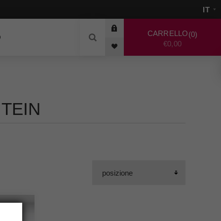
CARRELLO
0
O
€0,00
TEIN