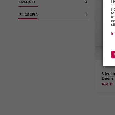
I
UVAGGIO
Pe
te
FILOSOFIA
te
ac
ul
In
Chenin
Diemer
€13,10