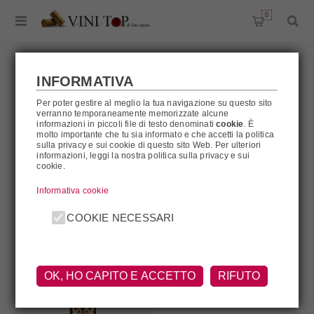
0
INFORMATIVA
Per poter gestire al meglio la tua navigazione su questo sito
CHAMBORD
verranno temporaneamente memorizzate alcune
informazioni in piccoli file di testo denominati
cookie
. È
molto importante che tu sia informato e che accetti la politica
sulla privacy e sui cookie di questo sito Web. Per ulteriori
informazioni, leggi la nostra politica sulla privacy e sui
cookie.
Chambord
Informativa cookie
FILTRA
COOKIE NECESSARI
OK, HO CAPITO E ACCETTO
RIFUTO