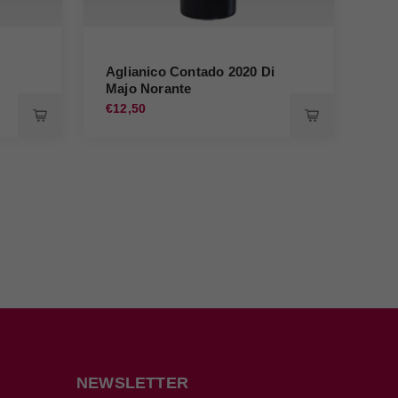
Aglianico Contado 2020 Di
Agl
Majo Norante
An
€12,50
€16
NEWSLETTER