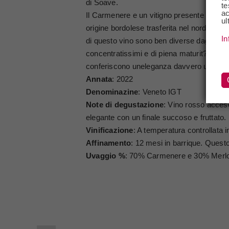
di Soave.
te
ac
Il Carmenere e un vitigno presente nellare
ul
origine bordolese trasferita nel nord-est dI
In
di questo vino sono ben diverse dagli altri v
concentratissimi e di piena maturit? arom
conferiscono uneleganza davvero unica.
Annata
: 2022
Denominazine
: Veneto IGT
Note di degustazione
: Vino rosso acceso
elegante con un finale succoso e fruttato.
Vinificazione
: A temperatura controllata i
Affinamento
: 12 mesi in barrique. Questo
Uvaggio %
: 70% Carmenere e 30% Merlo