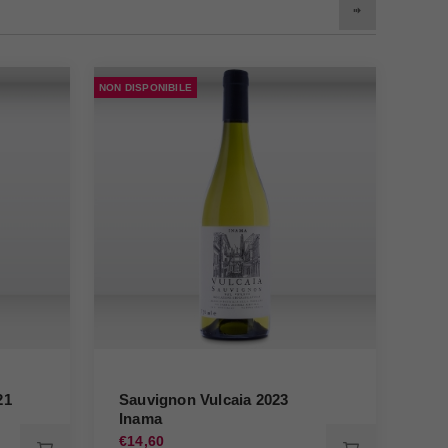
NON DISPONIBILE
NON DI
21
Sauvignon Vulcaia 2023
Sa
Inama
20
€14,60
€40