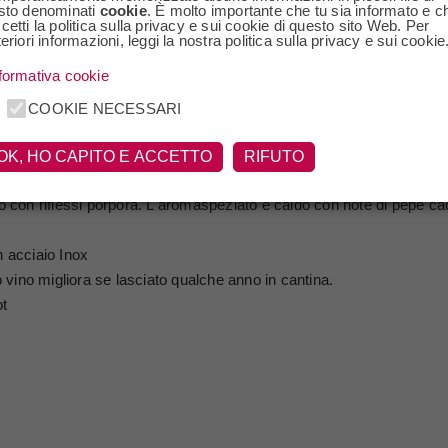
sto denominati
cookie
. È molto importante che tu sia informato e c
cetti la politica sulla privacy e sui cookie di questo sito Web. Per
a da pi? di un secolo in grado di dare vita ad un vino che non ha egu
teriori informazioni, leggi la nostra politica sulla privacy e sui cookie
talia dagli emigrati al loro ritorno dal lavoro in Francia dopo la sec
formativa cookie
ini ottenute da vitigni bordolesi: infatti sui Colli Berici il Carmenere
atica. Cos? come questo Carmenere Pi? un vino dal carattere deciso 
COOKIE NECESSARI
OK, HO CAPITO E ACCETTO
RIFUTO
 con riflessi porpora. L'aromaspeziato e caldo con note di pepe caca
n acciaio Inox
 vino migliora se lasciato qualche anno in cantina.
t