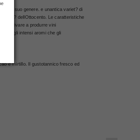
he
ali nel suo genere. e unantica variet? di
.
onda met? dellOttocento. Le caratteristiche
 pu? arrivare a produrre vini
e dagli intensi aromi che gli
o e mirtillo. Il gustotannico fresco ed