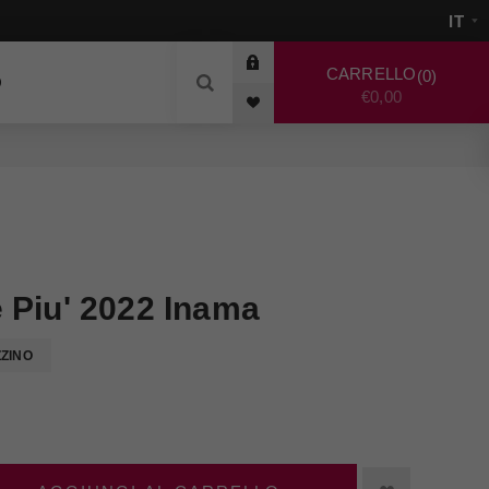
CARRELLO
0
O
€0,00
 Piu' 2022 Inama
ZZINO