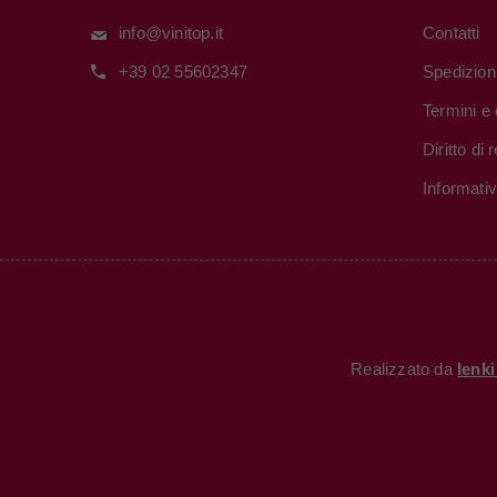
info@vinitop.it
Contatti
+39 02 55602347
Spedizion
Termini e 
Diritto di
Informati
Realizzato da
Ienk