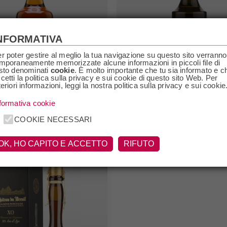
NFORMATIVA
r poter gestire al meglio la tua navigazione su questo sito verranno
mporaneamente memorizzate alcune informazioni in piccoli file di
sto denominati
cookie
. È molto importante che tu sia informato e c
cetti la politica sulla privacy e sui cookie di questo sito Web. Per
teriori informazioni, leggi la nostra politica sulla privacy e sui cookie
formativa cookie
os Boulard Bourbon
Calvados Fine Chateau du
inish Boulard
Breuil Chateau du Breuil
COOKIE NECESSARI
€23,00
OK, HO CAPITO E ACCETTO
RIFUTO