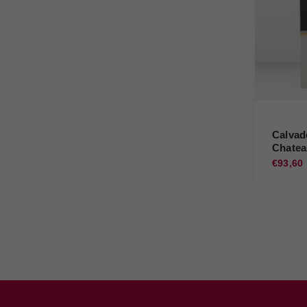
Calvad
Chatea
du Bre
€93,60