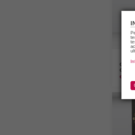
I
Pe
te
te
ac
ul
In
Calvad
Cask F
€49,50