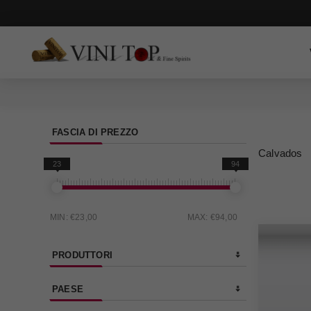
FASCIA DI PREZZO
Calvados
23
94
MIN:
€23,00
MAX:
€94,00
PRODUTTORI
PAESE