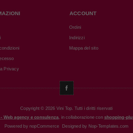
MAZIONI
ACCOUNT
Ordini
i
Indirizzi
condizioni
Mappa del sito
 recesso
va Privacy
Copyright © 2026 Vini Top. Tutti i diritti riservati
i - Web agency e consulenza
, in collaborazione con
shopping-plu
Powered by
nopCommerce
Designed by
Nop-Templates.com