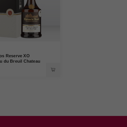
os Reserve XO
u du Breuil Chateau
uil