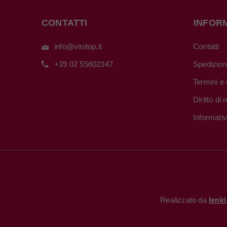
CONTATTI
INFOR
info@vinitop.it
Contatti
+39 02 55602347
Spedizion
Termini e 
Diritto di
Informati
Realizzato da
Ienk