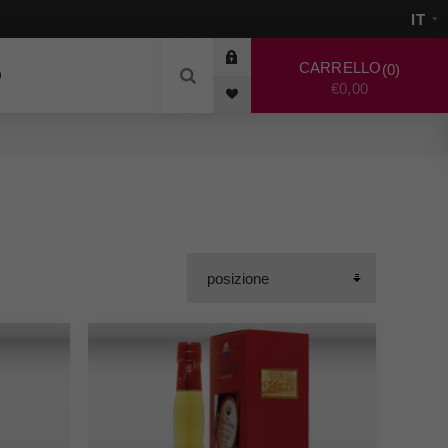
CARRELLO
0
O
€0,00