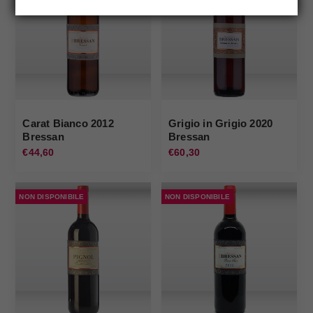
Carat Bianco 2012
Grigio in Grigio 2020
Bressan
Bressan
€44,60
€60,30
NON DISPONIBILE
NON DISPONIBILE