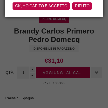
OK, HO CAPITO E ACCETTO
RIFUTO
PEDRO DOMECQ
Brandy Carlos Primero
Pedro Domecq
DISPONIBILE IN MAGAZZINO
€31,10
QTÀ:
AGGIUNGI AL CARRELLO
Cod.:
106363
Paese
Spagna