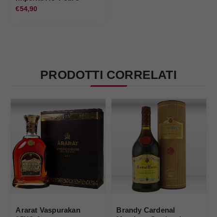
Domecq
€54,90
PRODOTTI CORRELATI
Ararat Vaspurakan
Brandy Cardenal