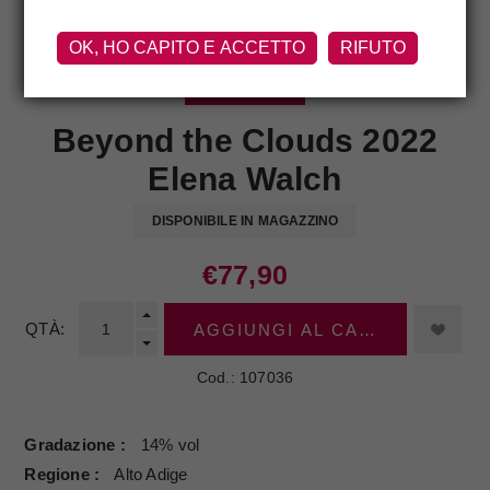
OK, HO CAPITO E ACCETTO
RIFUTO
ELENA WALCH
Beyond the Clouds 2022
Elena Walch
DISPONIBILE IN MAGAZZINO
€77,90
QTÀ:
AGGIUNGI AL CARRELLO
Cod.:
107036
Gradazione
14% vol
Regione
Alto Adige