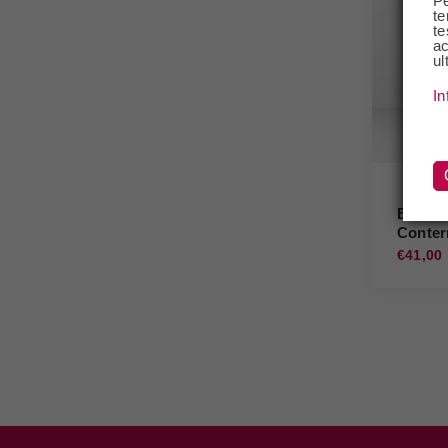
Pe
te
te
ac
ul
In
Barolo
Conter
€41,00