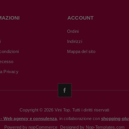
MAZIONI
ACCOUNT
Ordini
i
Indirizzi
condizioni
Mappa del sito
 recesso
va Privacy
Copyright © 2026 Vini Top. Tutti i diritti riservati
i - Web agency e consulenza
, in collaborazione con
shopping-plu
Powered by
nopCommerce
Designed by
Nop-Templates.com