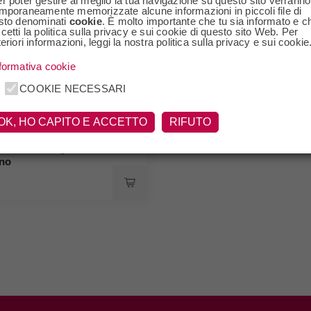
r poter gestire al meglio la tua navigazione su questo sito verranno
mporaneamente memorizzate alcune informazioni in piccoli file di
sto denominati
cookie
. È molto importante che tu sia informato e c
cetti la politica sulla privacy e sui cookie di questo sito Web. Per
teriori informazioni, leggi la nostra politica sulla privacy e sui cookie
formativa cookie
COOKIE NECESSARI
OK, HO CAPITO E ACCETTO
RIFUTO
 Chinato Diego
no