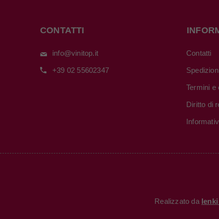
CONTATTI
INFOR
info@vinitop.it
Contatti
+39 02 55602347
Spedizion
Termini e 
Diritto di
Informati
Realizzato da
Ienk