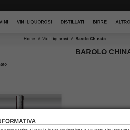
VINI
VINI LIQUOROSI
DISTILLATI
BIRRE
ALTR
Home
/
Vini Liquorosi
/
Barolo Chinato
BAROLO CHIN
nato
NFORMATIVA