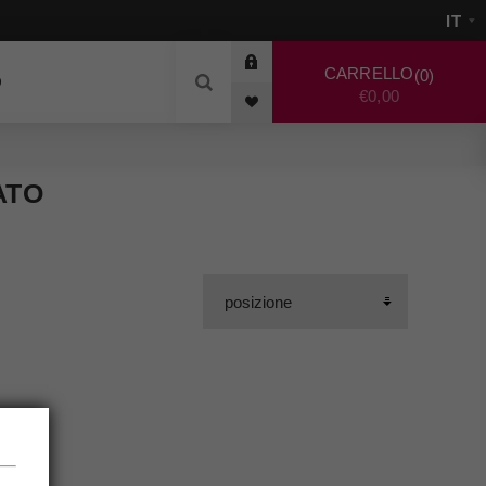
CARRELLO
0
O
€0,00
ATO