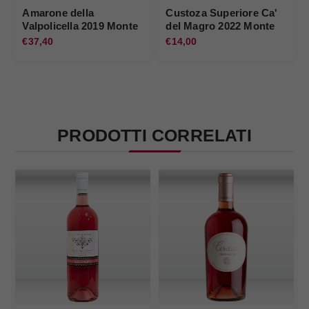
Amarone della
Custoza Superiore Ca'
Valpolicella 2019 Monte
del Magro 2022 Monte
del Fra'
del Fra'
€37,40
€14,00
PRODOTTI CORRELATI