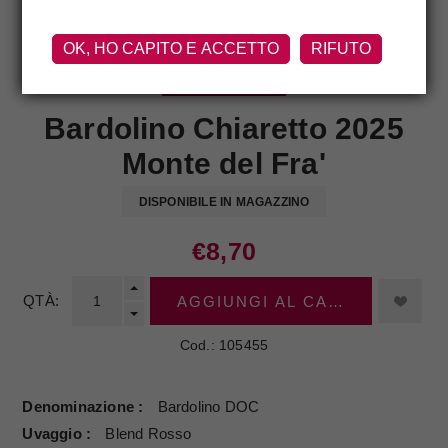
OK, HO CAPITO E ACCETTO
RIFUTO
MONTE DEL FRA'
Bardolino Chiaretto 2025
Monte del Fra'
DISPONIBILE IN MAGAZZINO
€8,70
QTÀ:
AGGIUNGI AL CARRELLO
Cod.:
105455
Denominazione
Bardolino DOC
Uvaggio
Blend Rosso