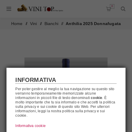
0
Home
/
Vini
/
Bianchi
/
Anthilia 2025 Donnafugata
INFORMATIVA
Per poter gestire al meglio la tua navigazione su questo sito
verranno temporaneamente memorizzate alcune
informazioni in piccoli file di testo denominati
cookie
. È
molto importante che tu sia informato e che accetti la politica
sulla privacy e sui cookie di questo sito Web. Per ulteriori
informazioni, leggi la nostra politica sulla privacy e sui
cookie.
Informativa cookie