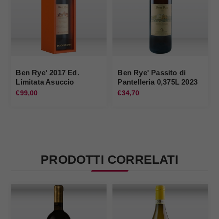
Ben Rye' 2017 Ed.
Ben Rye' Passito di
Limitata Asuccio
Pantelleria 0,375L 2023
Cartone Donnafugata
Donnafugata
€99,00
€34,70
PRODOTTI CORRELATI