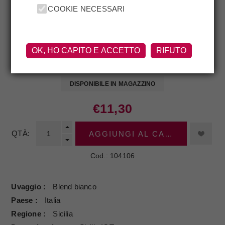
COOKIE NECESSARI
DONNAFUGATA
OK, HO CAPITO E ACCETTO
RIFUTO
Anthilia 2025 Donnafugata
DISPONIBILE IN MAGAZZINO
€11,30
QTÀ:
AGGIUNGI AL CARRELLO
Cod.:
104106
Uvaggio
Blend bianco
Paese
Italia
Regione
Sicilia