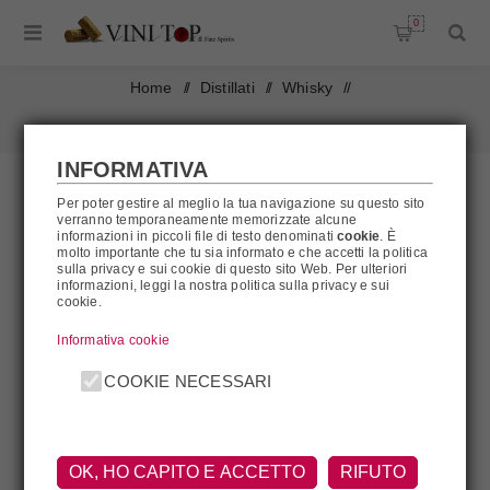
0
Home
/
Distillati
/
Whisky
/
Whisky Akashi Meisei + 2 Bicchieri Akashi
INFORMATIVA
Per poter gestire al meglio la tua navigazione su questo sito
verranno temporaneamente memorizzate alcune
informazioni in piccoli file di testo denominati
cookie
. È
molto importante che tu sia informato e che accetti la politica
sulla privacy e sui cookie di questo sito Web. Per ulteriori
informazioni, leggi la nostra politica sulla privacy e sui
cookie.
Informativa cookie
COOKIE NECESSARI
OK, HO CAPITO E ACCETTO
RIFUTO