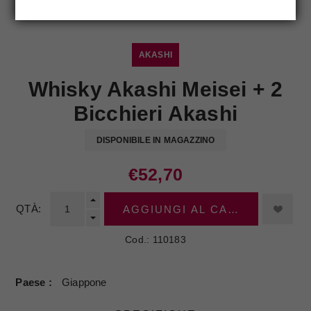
AKASHI
Whisky Akashi Meisei + 2
Bicchieri Akashi
DISPONIBILE IN MAGAZZINO
€52,70
QTÀ:
AGGIUNGI AL CARRELLO
Cod.:
110183
Paese
Giappone