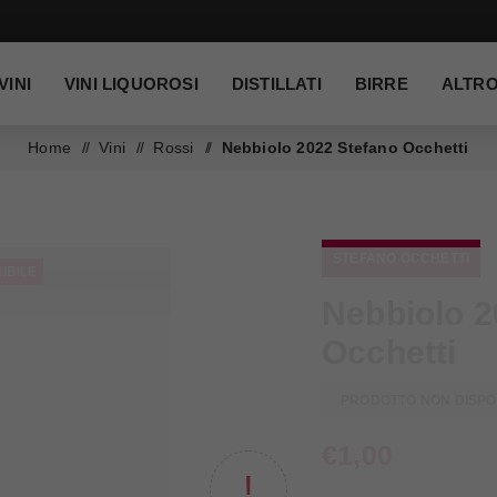
VINI
VINI LIQUOROSI
DISTILLATI
BIRRE
ALTR
Home
/
Vini
/
Rossi
/
Nebbiolo 2022 Stefano Occhetti
STEFANO OCCHETTI
IBILE
Nebbiolo 2
Occhetti
PRODOTTO NON DISPO
€1,00