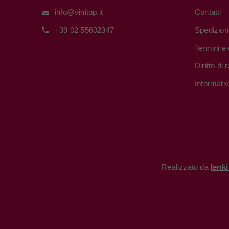
info@vinitop.it
Contatti
+39 02 55602347
Spedizion
Termini e 
Diritto di
Informati
Realizzato da
Ienk