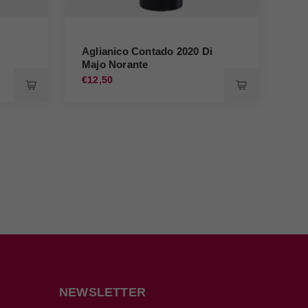
Aglianico Contado 2020 Di
Agl
Majo Norante
An
€12,50
€16
NEWSLETTER