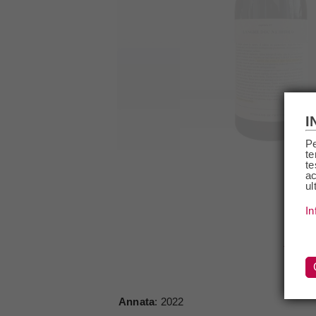
I
Pe
te
te
ac
ul
In
DE
Annata
: 2022