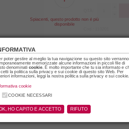
QTÀ:
Spiacenti, questo prodotto non é più
disponibile
Cod.:
110201
Gradazione
14% vol
NFORMATIVA
Paese
Italia
Regione
Piemonte
r poter gestire al meglio la tua navigazione su questo sito verranno
mporaneamente memorizzate alcune informazioni in piccoli file di
Annata
2022
sto denominati
cookie
. È molto importante che tu sia informato e c
cetti la politica sulla privacy e sui cookie di questo sito Web. Per
teriori informazioni, leggi la nostra politica sulla privacy e sui cookie
formativa cookie
SCRIZIONE
SPECIFICHE
RICHIEDI I
COOKIE NECESSARI
OK, HO CAPITO E ACCETTO
RIFUTO