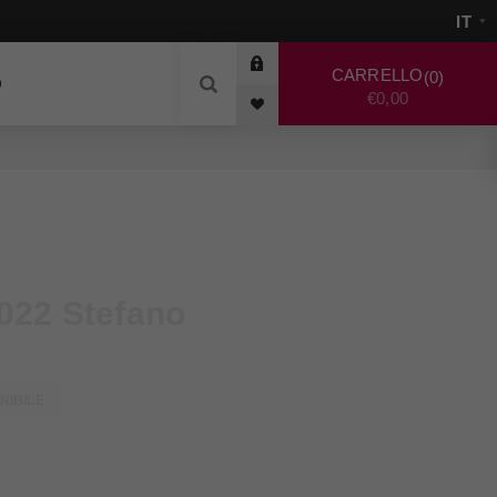
CARRELLO
0
O
€0,00
022 Stefano
NIBILE