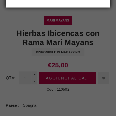
MARI MAYANS
Hierbas Ibicencas con
Rama Mari Mayans
DISPONIBILE IN MAGAZZINO
€25,00
QTÀ:
AGGIUNGI AL CARRELLO
Cod.:
110502
Paese
Spagna