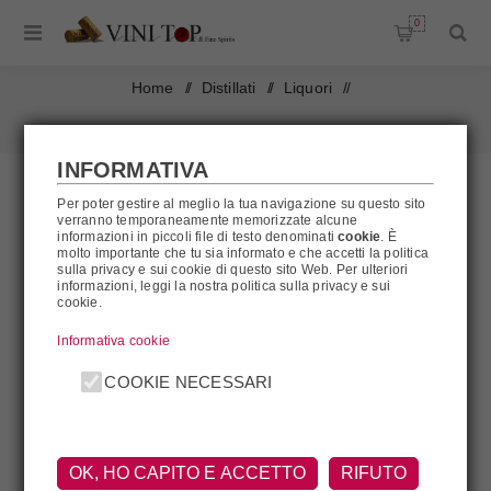
0
Home
/
Distillati
/
Liquori
/
Hierbas Ibicencas con Rama Mari Mayans
INFORMATIVA
Per poter gestire al meglio la tua navigazione su questo sito
verranno temporaneamente memorizzate alcune
informazioni in piccoli file di testo denominati
cookie
. È
molto importante che tu sia informato e che accetti la politica
sulla privacy e sui cookie di questo sito Web. Per ulteriori
informazioni, leggi la nostra politica sulla privacy e sui
cookie.
Informativa cookie
COOKIE NECESSARI
OK, HO CAPITO E ACCETTO
RIFUTO