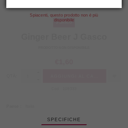
Spiacenti, questo prodotto non é più
disponibile
J GASCO
Ginger Beer J Gasco
PRODOTTO NON DISPONIBILE
€1,60
QTÀ:
AGGIUNGI AL CARRELLO
Cod.:
109333
Paese
Italia
SPECIFICHE