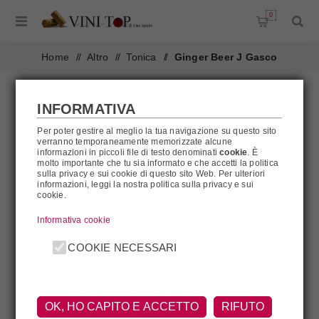
0
Home
/
Altro
/
Tonica
/
Ginger Beer J Gasco
INFORMATIVA
Per poter gestire al meglio la tua navigazione su questo sito
verranno temporaneamente memorizzate alcune
informazioni in piccoli file di testo denominati
cookie
. È
AL MOMENTO NON DISPONIBILE
molto importante che tu sia informato e che accetti la politica
sulla privacy e sui cookie di questo sito Web. Per ulteriori
informazioni, leggi la nostra politica sulla privacy e sui
cookie.
Informativa cookie
COOKIE NECESSARI
OK, HO CAPITO E ACCETTO
RIFUTO