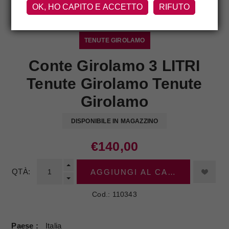
OK, HO CAPITO E ACCETTO
RIFUTO
TENUTE GIROLAMO
Conte Girolamo 3 LITRI
Tenute Girolamo Tenute
Girolamo
DISPONIBILE IN MAGAZZINO
€140,00
QTÀ:
AGGIUNGI AL CARRELLO
Cod.:
110343
Paese
Italia