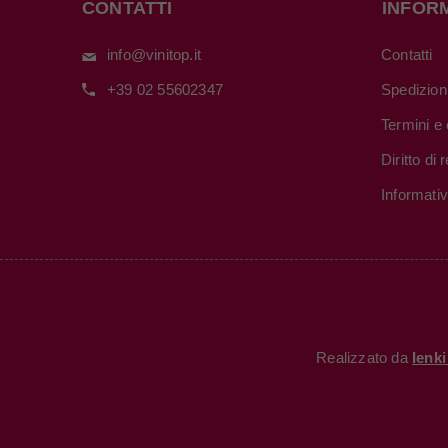
CONTATTI
INFOR
info@vinitop.it
Contatti
+39 02 55602347
Spedizion
Termini e 
Diritto di
Informati
Realizzato da
Ienk