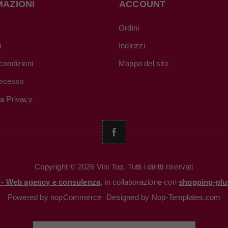
MAZIONI
ACCOUNT
Ordini
i
Indirizzi
condizioni
Mappa del sito
 recesso
va Privacy
Copyright © 2026 Vini Top. Tutti i diritti riservati
i - Web agency e consulenza
, in collaborazione con
shopping-plu
Powered by
nopCommerce
Designed by
Nop-Templates.com