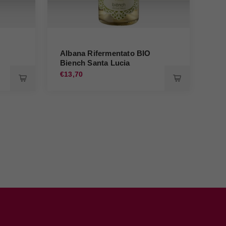
Albana Rifermentato BIO
Biench Santa Lucia
Al
€13,70
€18