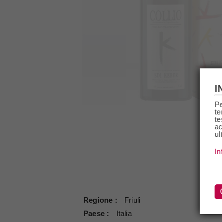
I
Pe
te
te
ac
ul
In
Regione
Friuli
Paese
Italia