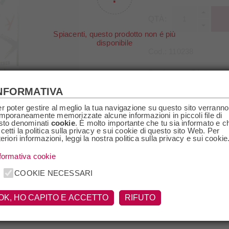
QTÀ:
Spiacenti, questo prodotto non é più
disponibile
Cod.:
110238
Regione
Friuli
Paese
Italia
NFORMATIVA
Filosofia
Magnum
r poter gestire al meglio la tua navigazione su questo sito verranno
mporaneamente memorizzate alcune informazioni in piccoli file di
sto denominati
cookie
. È molto importante che tu sia informato e c
cetti la politica sulla privacy e sui cookie di questo sito Web. Per
teriori informazioni, leggi la nostra politica sulla privacy e sui cookie
formativa cookie
SPECIFICHE
RICHIEDI INFO
COOKIE NECESSARI
OK, HO CAPITO E ACCETTO
RIFUTO