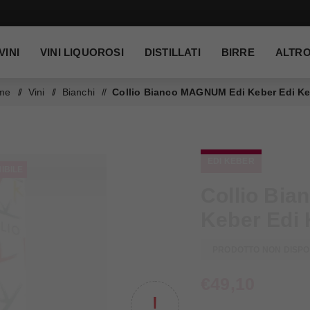
VINI
VINI LIQUOROSI
DISTILLATI
BIRRE
ALTR
me
/
Vini
/
Bianchi
/
Collio Bianco MAGNUM Edi Keber Edi K
EDI KEBER
IBILE
Collio Bi
Keber Edi 
PRODOTTO NON DISPO
€49,10