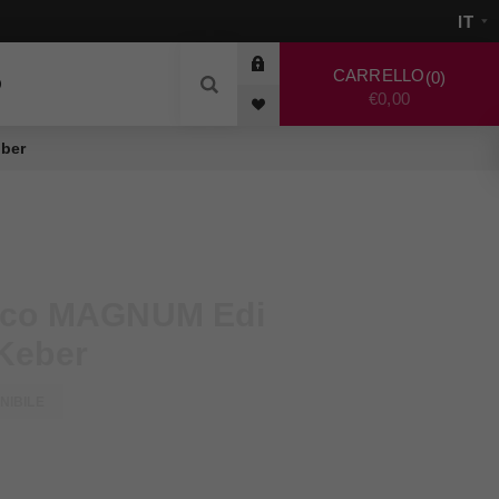
CARRELLO
0
O
€0,00
eber
anco MAGNUM Edi
Keber
NIBILE