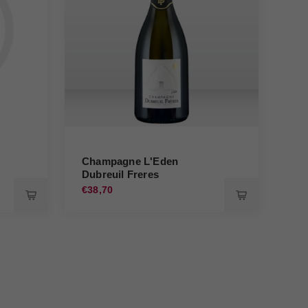
Champagne L'Eden
Ch
Dubreuil Freres
Br
€38,70
€43