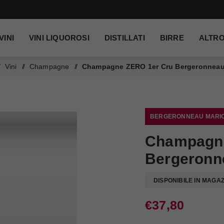
VINI
VINI LIQUOROSI
DISTILLATI
BIRRE
ALTR
Vini
/
Champagne
/
Champagne ZERO 1er Cru Bergeronneau
BERGERONNEAU MARI
Champagne
Bergeronn
DISPONIBILE IN MAGA
€37,80