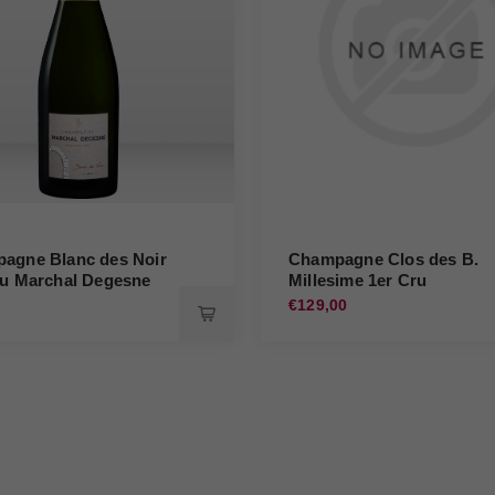
agne Blanc des Noir
Champagne Clos des B.
ru Marchal Degesne
Millesime 1er Cru
Bergeronneau Marion
0
€129,00