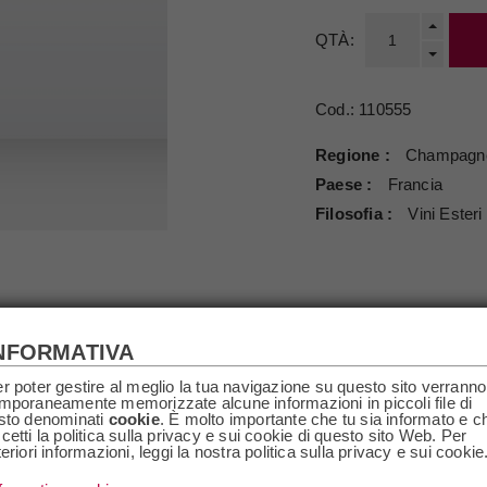
QTÀ:
Cod.:
110555
Regione
Champagn
Paese
Francia
Filosofia
Vini Esteri
NFORMATIVA
SPECIFICHE
RICHIEDI INFO
r poter gestire al meglio la tua navigazione su questo sito verranno
mporaneamente memorizzate alcune informazioni in piccoli file di
sto denominati
cookie
. È molto importante che tu sia informato e c
cetti la politica sulla privacy e sui cookie di questo sito Web. Per
teriori informazioni, leggi la nostra politica sulla privacy e sui cookie