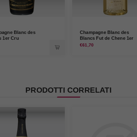
agne Blanc des
Champagne Blanc des
s 1er Cru
Blancs Fut de Chene 1er
ronneau Marion
Cru Bergeronneau Mario
0
€61,70
PRODOTTI CORRELATI