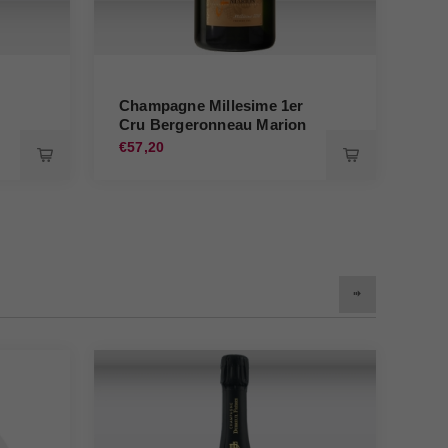
Champagne Millesime 1er
Cru Bergeronneau Marion
n
€57,20