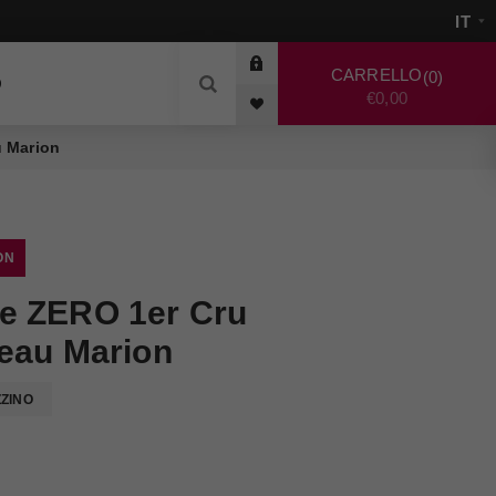
CARRELLO
0
O
€0,00
 Marion
ON
 ZERO 1er Cru
eau Marion
ZZINO