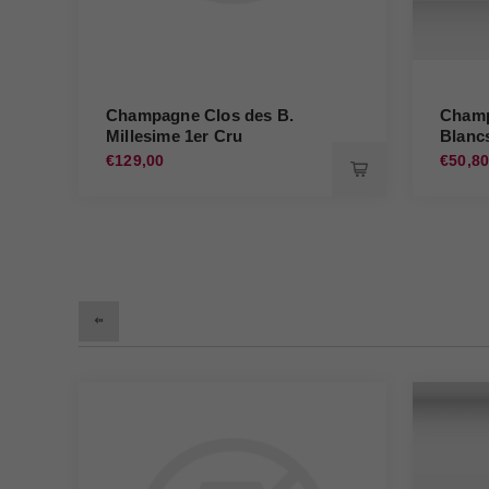
Champagne Clos des B.
Champ
Millesime 1er Cru
Blanc
Bergeronneau Marion
Berge
€129,00
€50,8