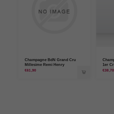
Champagne BdN Grand Cru
Champ
Millesime Remi Henry
1er C
€61,90
€38,7