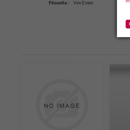
In
Filosofia
Vini Esteri