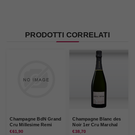
PRODOTTI CORRELATI
Champagne BdN Grand
Champagne Blanc des
Cru Millesime Remi
Noir 1er Cru Marchal
Henry
Degesne
€61,90
€38,70