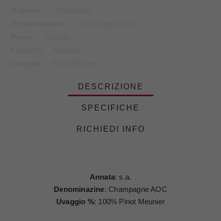
Regione
Champagne
Denominazione
Champagne AOC
Paese
Francia
Filosofia
Magnum
Uvaggio
Pinot Meunier
DESCRIZIONE
SPECIFICHE
RICHIEDI INFO
Annata
: s.a.
Denominazine
: Champagne AOC
Uvaggio %
: 100% Pinot Meunier