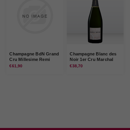
Champagne BdN Grand
Champagne Blanc des
Cru Millesime Remi
Noir 1er Cru Marchal
Henry
Degesne
€61,90
€38,70