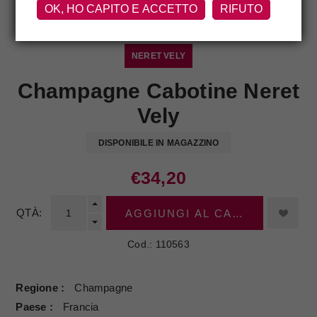
OK, HO CAPITO E ACCETTO
RIFUTO
NERET VELY
Champagne Cabotine Neret
Vely
DISPONIBILE IN MAGAZZINO
€34,20
QTÀ:
AGGIUNGI AL CARRELLO
Cod.:
110563
Regione
Champagne
Paese
Francia