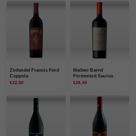
Zinfandel Francis Ford
Malbec Barrel
Coppola
Fermented Saurus
Saurus
€22,50
€28,40