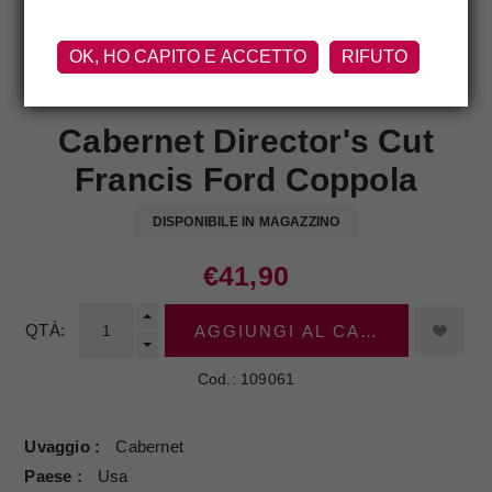
OK, HO CAPITO E ACCETTO
RIFUTO
FRANCIS FORD COPPOLA
Cabernet Director's Cut
Francis Ford Coppola
DISPONIBILE IN MAGAZZINO
€41,90
QTÀ:
AGGIUNGI AL CARRELLO
Cod.:
109061
Uvaggio
Cabernet
Paese
Usa