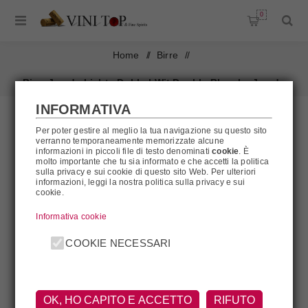
0
Home
/
Birre
/
Birra Jan de Lichte Dubbel Wit Double Blanche Jan de
INFORMATIVA
Lichte
Per poter gestire al meglio la tua navigazione su questo sito
verranno temporaneamente memorizzate alcune
informazioni in piccoli file di testo denominati
cookie
. È
molto importante che tu sia informato e che accetti la politica
sulla privacy e sui cookie di questo sito Web. Per ulteriori
informazioni, leggi la nostra politica sulla privacy e sui
cookie.
Informativa cookie
COOKIE NECESSARI
OK, HO CAPITO E ACCETTO
RIFUTO