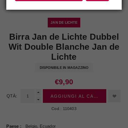
JAN DE LICHTE
Birra Jan de Lichte Dubbel
Wit Double Blanche Jan de
Lichte
DISPONIBILE IN MAGAZZINO
€9,90
QTÀ:
AGGIUNGI AL CARRELLO
Cod.:
110403
Paese
Belgio, Ecuador