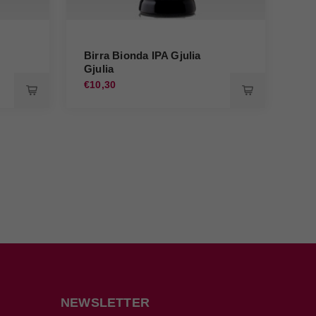
Birra Bionda IPA Gjulia
Bir
Gjulia
Gju
€10,30
€9,
NEWSLETTER