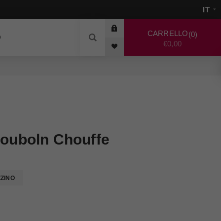
CARRELLO
0
O
€0,00
Houboln Chouffe
ZZINO