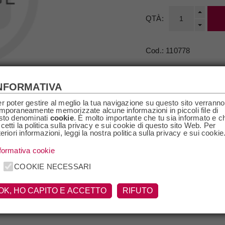
QTÀ:
Cod.:
110778
Paese
Belgio
Filosofia
IPA
NFORMATIVA
r poter gestire al meglio la tua navigazione su questo sito verranno
mporaneamente memorizzate alcune informazioni in piccoli file di
sto denominati
cookie
. È molto importante che tu sia informato e c
cetti la politica sulla privacy e sui cookie di questo sito Web. Per
teriori informazioni, leggi la nostra politica sulla privacy e sui cookie
formativa cookie
SPECIFICHE
RICHIEDI INFO
COOKIE NECESSARI
OK, HO CAPITO E ACCETTO
RIFUTO