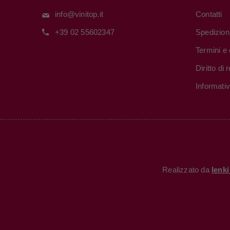
info@vinitop.it
Contatti
+39 02 55602347
Spedizion
Termini e 
Diritto di
Informati
Realizzato da
Ienk