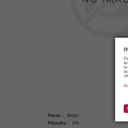
I
Pe
te
te
ac
ul
In
Paese
Belgio
Filosofia
IPA