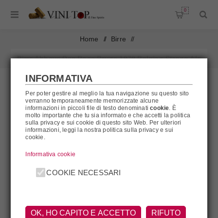
0
Home
/
Birre
/
Birra Abbaye Des Rocs Brune 1979 Belgian Strong Ale
INFORMATIVA
Abbaye Des Rocs Brune
Per poter gestire al meglio la tua navigazione su questo sito
verranno temporaneamente memorizzate alcune
AL MOMENTO NON DISPONIBILE
informazioni in piccoli file di testo denominati
cookie
. È
molto importante che tu sia informato e che accetti la politica
sulla privacy e sui cookie di questo sito Web. Per ulteriori
informazioni, leggi la nostra politica sulla privacy e sui
cookie.
Informativa cookie
COOKIE NECESSARI
OK, HO CAPITO E ACCETTO
RIFUTO