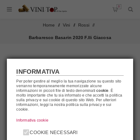
0
Home
/
Vini
/
Rossi
/
Barbaresco Basarin 2020 F.lli Giacosa
INFORMATIVA
Per poter gestire al meglio la tua navigazione su questo sito
verranno temporaneamente memorizzate alcune
informazioni in piccoli file di testo denominati
cookie
. È
molto importante che tu sia informato e che accetti la politica
sulla privacy e sui cookie di questo sito Web. Per ulteriori
informazioni, leggi la nostra politica sulla privacy e sui
cookie.
Informativa cookie
COOKIE NECESSARI