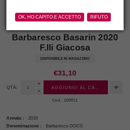
OK, HO CAPITO E ACCETTO
RIFUTO
F.LLI GIACOSA
Barbaresco Basarin 2020
F.lli Giacosa
DISPONIBILE IN MAGAZZINO
€31,10
QTÀ:
AGGIUNGI AL CARRELLO
Cod.:
109811
Annata
2020
Denominazione
Barbaresco DOCG