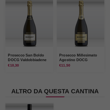
Prosecco San Boldo
Prosecco Millesimato
DOCG Valdobbiadene
Agostino DOCG
Brut s.a. Marsuret
Valdobbiadene 2019
€10,30
€11,50
Marsuret
ALTRO DA QUESTA CANTINA