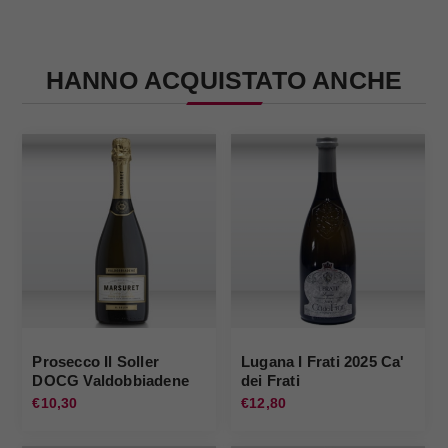
HANNO ACQUISTATO ANCHE
Prosecco Il Soller
Lugana I Frati 2025 Ca'
DOCG Valdobbiadene
dei Frati
Extra Dry s.a. Marsuret
€10,30
€12,80