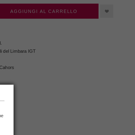
AGGIUNGI AL CARRELLO
.
li del Limbara IGT
 Cahors
NFO
he
.