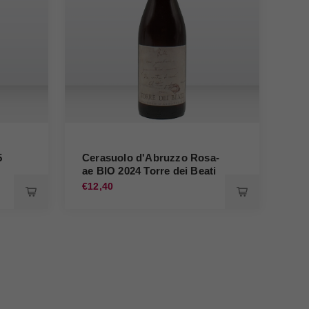
5
Cerasuolo d'Abruzzo Rosa-
Ce
ae BIO 2024 Torre dei Beati
Sup
Pas
€12,40
€19