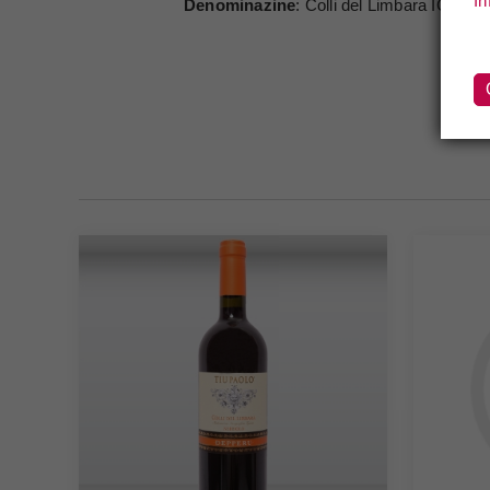
In
Denominazine
: Colli del Limbara IGT