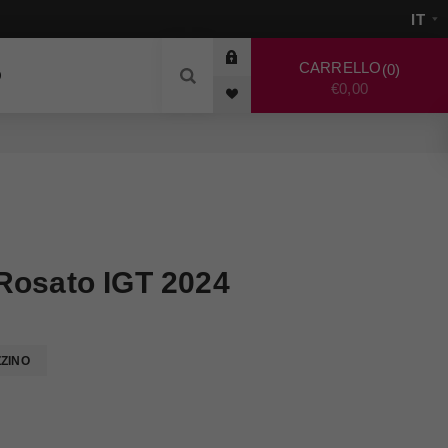
CARRELLO
0
O
€0,00
Rosato IGT 2024
ZZINO