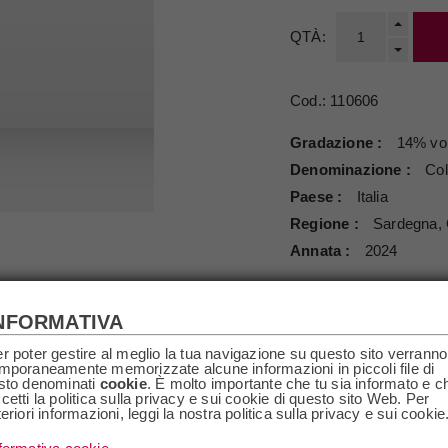
QTÀ:
Cod.:
110606
Gradazione
14% vol
Denominazione
Col
Paese
Italia
Regione
Sardegna,
Annata
2024
NFORMATIVA
SCRIZIONE
SPECIFICHE
RICHIEDI I
r poter gestire al meglio la tua navigazione su questo sito verranno
mporaneamente memorizzate alcune informazioni in piccoli file di
sto denominati
cookie
. È molto importante che tu sia informato e c
cetti la politica sulla privacy e sui cookie di questo sito Web. Per
teriori informazioni, leggi la nostra politica sulla privacy e sui cookie