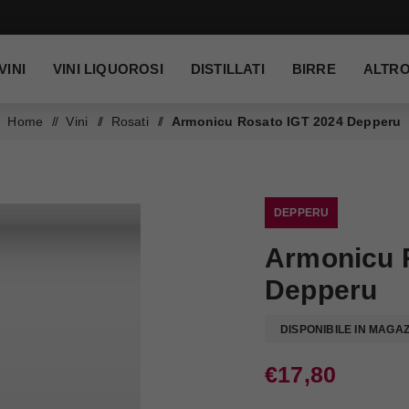
VINI
VINI LIQUOROSI
DISTILLATI
BIRRE
ALTR
Home
/
Vini
/
Rosati
/
Armonicu Rosato IGT 2024 Depperu
DEPPERU
Armonicu 
Depperu
DISPONIBILE IN MAGA
€17,80