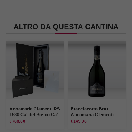
ALTRO DA QUESTA CANTINA
Annamaria Clementi RS
Franciacorta Brut
1980 Ca' del Bosco Ca'
Annamaria Clementi
del Bosco
2014 Ca' del Bosco
€780,00
€149,00