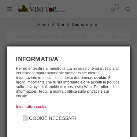
0
Home
/
Vini
/
Spumante
/
Annamaria Clementi Brut MAGNUM s.a. Ca' del Bosco
INFORMATIVA
AL MOMENTO NON DISPONIBILE
Per poter gestire al meglio la tua navigazione su questo sito
verranno temporaneamente memorizzate alcune
informazioni in piccoli file di testo denominati
cookie
. È
molto importante che tu sia informato e che accetti la politica
sulla privacy e sui cookie di questo sito Web. Per ulteriori
informazioni, leggi la nostra politica sulla privacy e sui
cookie.
Informativa cookie
COOKIE NECESSARI