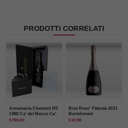
PRODOTTI CORRELATI
Annamaria Clementi RS
Brut Rose' Filanda 2021
1980 Ca' del Bosco Ca'
Bortolomiol
del Bosco
€780,00
€12,90