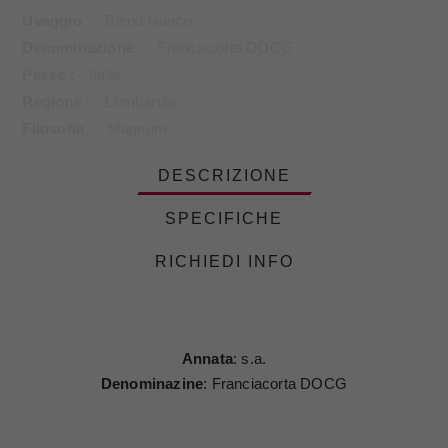
Uvaggio
Blend bianco
Denominazione
Franciacorta DOCG
Paese
Italia
Regione
Lombardia
Filosofia
Magnum
DESCRIZIONE
SPECIFICHE
RICHIEDI INFO
Annata
: s.a.
Denominazine
: Franciacorta DOCG