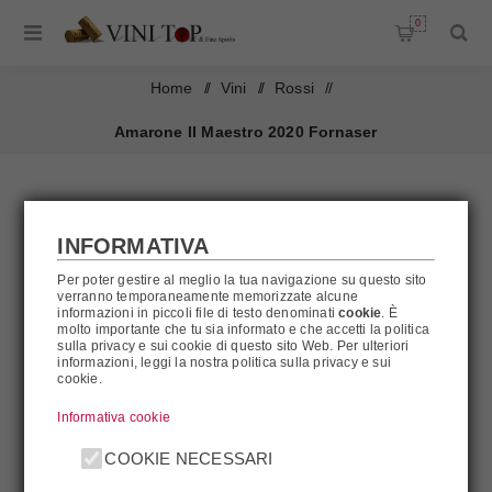
0
Home
/
Vini
/
Rossi
/
Amarone Il Maestro 2020 Fornaser
INFORMATIVA
Per poter gestire al meglio la tua navigazione su questo sito
verranno temporaneamente memorizzate alcune
informazioni in piccoli file di testo denominati
cookie
. È
molto importante che tu sia informato e che accetti la politica
sulla privacy e sui cookie di questo sito Web. Per ulteriori
informazioni, leggi la nostra politica sulla privacy e sui
cookie.
Informativa cookie
COOKIE NECESSARI