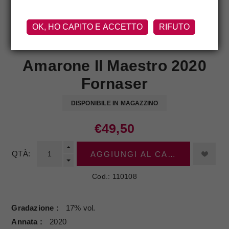
OK, HO CAPITO E ACCETTO
RIFUTO
FORNASER
Amarone Il Maestro 2020
Fornaser
DISPONIBILE IN MAGAZZINO
€49,50
QTÀ:
AGGIUNGI AL CARRELLO
Cod.:
110108
Gradazione
17% vol.
Annata
2020