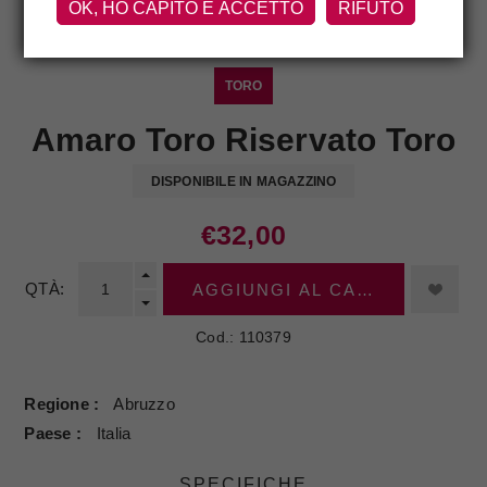
OK, HO CAPITO E ACCETTO
RIFUTO
TORO
Amaro Toro Riservato Toro
DISPONIBILE IN MAGAZZINO
€32,00
QTÀ:
AGGIUNGI AL CARRELLO
Cod.:
110379
Regione
Abruzzo
Paese
Italia
SPECIFICHE