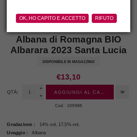
OK, HO CAPITO E ACCETTO
RIFUTO
SANTA LUCIA
Albana di Romagna BIO
Albarara 2023 Santa Lucia
DISPONIBILE IN MAGAZZINO
€13,10
QTÀ:
AGGIUNGI AL CARRELLO
Cod.:
109988
Gradazione
14% vol, 17,5% vol.
Uvaggio
Albana