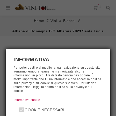
0
Home
/
Vini
/
Bianchi
/
Albana di Romagna BIO Albarara 2023 Santa Lucia
INFORMATIVA
Per poter gestire al meglio la tua navigazione su questo sito
verranno temporaneamente memorizzate alcune
informazioni in piccoli file di testo denominati
cookie
. È
molto importante che tu sia informato e che accetti la politica
sulla privacy e sui cookie di questo sito Web. Per ulteriori
informazioni, leggi la nostra politica sulla privacy e sui
cookie.
Informativa cookie
COOKIE NECESSARI